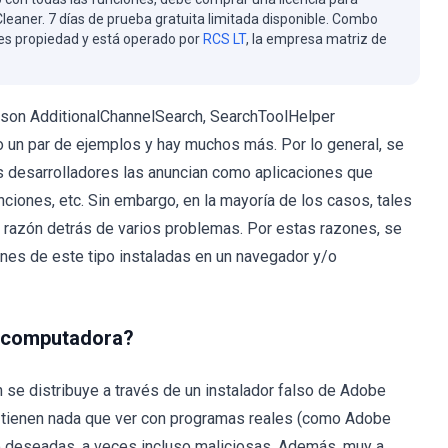
eaner. 7 días de prueba gratuita limitada disponible. Combo
es propiedad y está operado por
RCS LT
, la empresa matriz de
son AdditionalChannelSearch, SearchToolHelper
 un par de ejemplos y hay muchos más. Por lo general, se
os desarrolladores las anuncian como aplicaciones que
nciones, etc. Sin embargo, en la mayoría de los casos, tales
a razón detrás de varios problemas. Por estas razones, se
nes de este tipo instaladas en un navegador y/o
i computadora?
se distribuye a través de un instalador falso de Adobe
o tienen nada que ver con programas reales (como Adobe
 no deseadas, a veces incluso maliciosas. Además, muy a