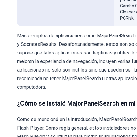
Combo Cl
Cleaner 
PCRisk.
Más ejemplos de aplicaciones como MajorPanelSearch 
y SocratesResults. Desafortunadamente, estos son solo
supone que tales aplicaciones son legítimas y útiles: l
mejoran la experiencia de navegación, incluyen varias fu
aplicaciones no solo son inútiles sino que pueden ser l
recomienda no tener MajorPanelSearch u otras aplicacio
computadora.
¿Cómo se instaló MajorPanelSearch en m
Como se mencionó en la introducción, MajorPanelSearch 
Flash Player. Como regla general, estos instaladores n
Flash Player) y se utilizan para distribuir aplicaciones