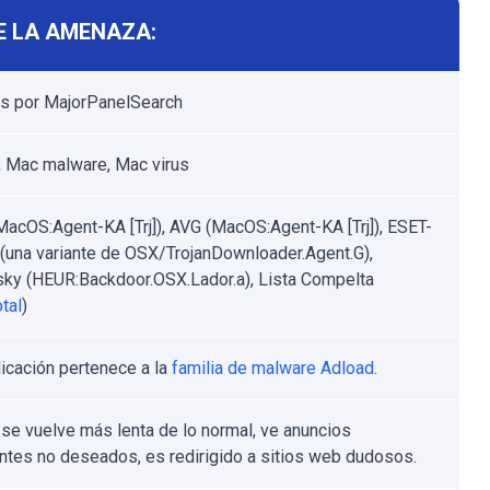
E LA AMENAZA:
s por MajorPanelSearch
 Mac malware, Mac virus
MacOS:Agent-KA [Trj]), AVG (MacOS:Agent-KA [Trj]), ESET-
una variante de OSX/TrojanDownloader.Agent.G),
ky (HEUR:Backdoor.OSX.Lador.a), Lista Compelta
tal
)
licación pertenece a la
familia de malware Adload
.
se vuelve más lenta de lo normal, ve anuncios
tes no deseados, es redirigido a sitios web dudosos.