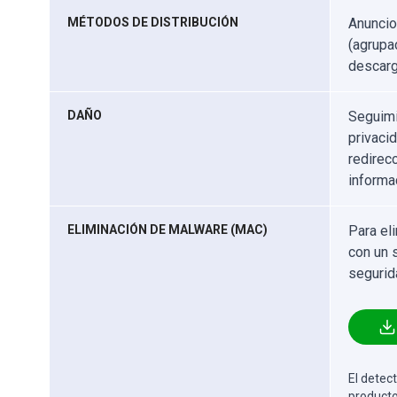
MÉTODOS DE DISTRIBUCIÓN
Anuncio
(agrupa
descarg
DAÑO
Seguimi
privaci
redirec
informa
ELIMINACIÓN DE MALWARE (MAC)
Para el
con un 
segurid
El detect
producto