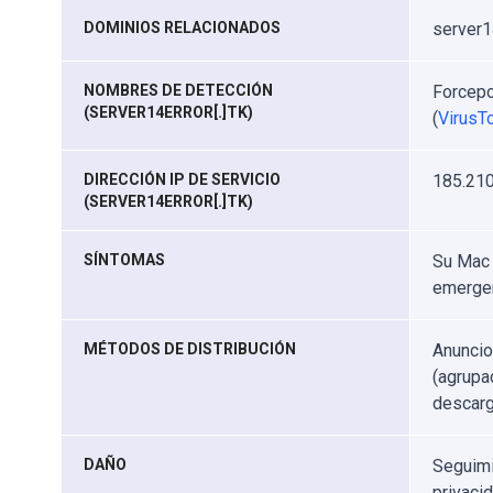
DOMINIOS RELACIONADOS
server14
NOMBRES DE DETECCIÓN
Forcepo
(SERVER14ERROR[.]TK)
(
VirusTo
DIRECCIÓN IP DE SERVICIO
185.210
(SERVER14ERROR[.]TK)
SÍNTOMAS
Su Mac 
emergen
MÉTODOS DE DISTRIBUCIÓN
Anuncio
(agrupa
descarg
DAÑO
Seguimi
privaci