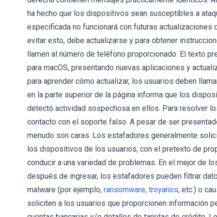
ha hecho que los dispositivos sean susceptibles a ataque
especificada no funcionará con futuras actualizaciones d
evitar esto, debe actualizarse y para obtener instrucci
llamen al número de teléfono proporcionado. El texto pr
para macOS, presentando nuevas aplicaciones y actualiz
para aprender cómo actualizar, los usuarios deben llamar
en la parte superior de la página informa que los dispo
detectó actividad sospechosa en ellos. Para resolver l
contacto con el soporte falso. A pesar de ser presentad
menudo son caras. Los estafadores generalmente solicit
los dispositivos de los usuarios, con el pretexto de pr
conducir a una variedad de problemas. En el mejor de l
después de ingresar, los estafadores pueden filtrar dato
malware (por ejemplo,
ransomware
,
troyanos
, etc.) o c
soliciten a los usuarios que proporcionen información p
cuentas bancarias y/o detalles de tarjetas de crédito.