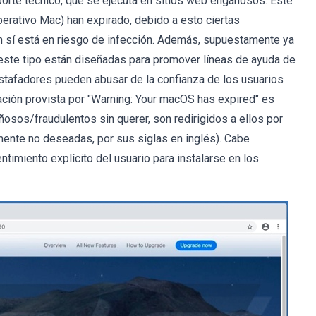
orte técnico, que se ejecuta en sitios web engañosos. Este
rativo Mac) han expirado, debido a esto ciertas
en sí está en riesgo de infección. Además, supuestamente ya
este tipo están diseñadas para promover líneas de ayuda de
estafadores pueden abusar de la confianza de los usuarios
ación provista por "Warning: Your macOS has expired" es
añosos/fraudulentos sin querer, son redirigidos a ellos por
mente no deseadas, por sus siglas en inglés). Cabe
timiento explícito del usuario para instalarse en los