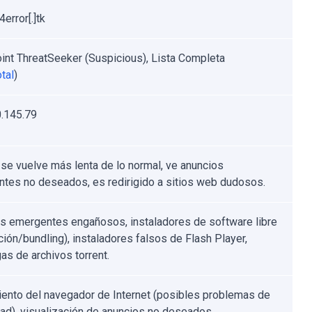
error[.]tk
int ThreatSeeker (Suspicious), Lista Completa
tal
)
.145.79
se vuelve más lenta de lo normal, ve anuncios
tes no deseados, es redirigido a sitios web dudosos.
s emergentes engañosos, instaladores de software libre
ción/bundling), instaladores falsos de Flash Player,
as de archivos torrent.
ento del navegador de Internet (posibles problemas de
dad), visualización de anuncios no deseados,