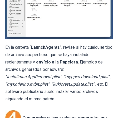
En la carpeta “
LaunchAgents
”, revise si hay cualquier tipo
de archivo sospechoso que se haya instalado
recientemente y
envíelo a la Papelera
. Ejemplos de
archivos generados por adware:
“installmac.AppRemoval.plist”, “myppes.download.plist”,
“mykotlerino.ltvbit.plist”, “kuklorest.update.plist”
, etc. El
software publicitario suele instalar varios archivos
siguiendo el mismo patrón.
Compruebe si hay archivos generados por