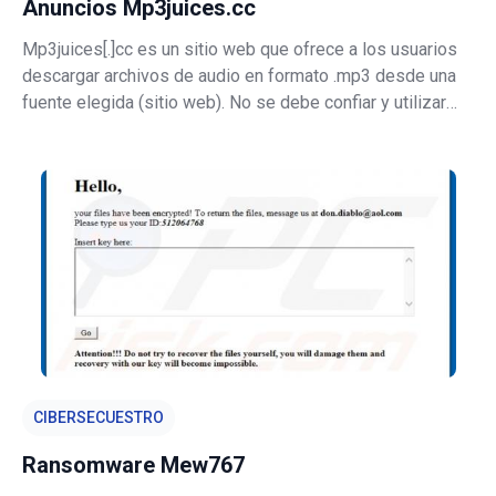
Anuncios Mp3juices.cc
Mp3juices[.]cc es un sitio web que ofrece a los usuarios
descargar archivos de audio en formato .mp3 desde una
fuente elegida (sitio web). No se debe confiar y utilizar
este sitio web porque utiliza redes publicitarias falsas.
Simplemente dicho, las personas que usan este sitio web
son redirigid
CIBERSECUESTRO
Ransomware Mew767