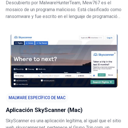
Descubierto por MalwareHunterTeam, Mew767 es el
mosaico de un programa malicioso. Está clasificado como
ransomware y fue escrito en el lenguaje de programación
Google Go. Los sistemas infectados con este malware
mantienen sus datos cifrados y reciben demandas de
rescate por el descifrado. Durant
MALWARE ESPECÍFICO DE MAC
Aplicación SkyScanner (Mac)
SkyScanner es una aplicación legítima, al igual que el sitio
web skyscanner.net, pertenece al Grupo Trip.com, un