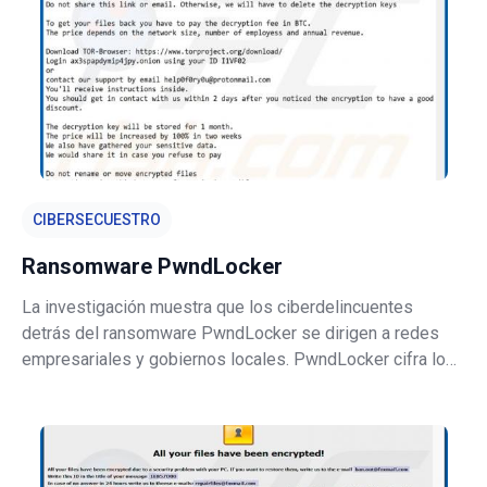
CIBERSECUESTRO
Ransomware PwndLocker
La investigación muestra que los ciberdelincuentes
detrás del ransomware PwndLocker se dirigen a redes
empresariales y gobiernos locales. PwndLocker cifra los
archivos con el algoritmo de cifrado RSA-2048 y crea una
nota de rescate, un archivo de texto llamado
"H0w_T0_Rec0very_Files.txt" que se