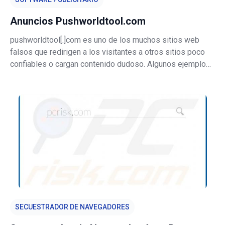
Anuncios Pushworldtool.com
pushworldtool[.]com es uno de los muchos sitios web
falsos que redirigen a los visitantes a otros sitios poco
confiables o cargan contenido dudoso. Algunos ejemplos
de otros sitios similares son find-soulmates[.]com, best-
girls-ever[.]com y hellopushworld[.]com. La mayoría de las
personas no vis
SECUESTRADOR DE NAVEGADORES