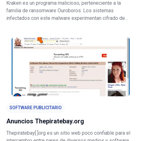
Kraken es un programa malicioso, perteneciente a la
familia de ransomware Ouroboros. Los sistemas
infectados con este malware experimentan cifrado de
datos y reciben demandas de rescate por las
herramientas/software de descifrado. Durante el proceso
de cifrado, todos los archivos afectados se re
SOFTWARE PUBLICITARIO
Anuncios Thepiratebay.org
Thepiratebay[.]org es un sitio web poco confiable para el
intercambio entre pares de diversos medios y software.