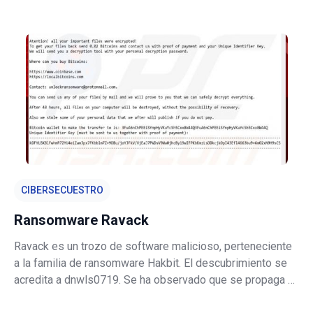
anuncios poco confiables y redirige a los usuarios a varias
páginas sombreadas. Los visitantes desprevenidos que
usan el
CIBERSECUESTRO
Ransomware Ravack
Ravack es un trozo de software malicioso, perteneciente
a la familia de ransomware Hakbit. El descubrimiento se
acredita a dnwls0719. Se ha observado que se propaga a
través de falsos instaladores de Movavi Video Editor 20