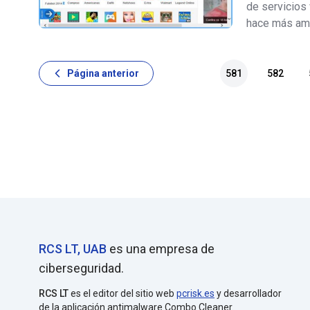
de servicios
hace más ame
acceso a sit
un sitio web
Página anterior
581
582
RCS LT, UAB
es una empresa de
ciberseguridad.
RCS LT
es el editor del sitio web
pcrisk.es
y desarrollador
de la aplicación antimalware Combo Cleaner.