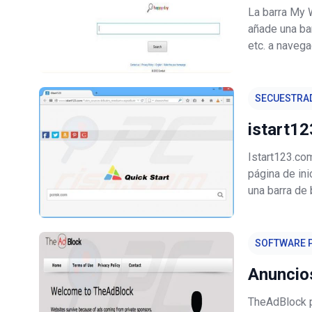
La barra My 
añade una ba
etc. a navega
cambiará la p
home.mywebs
SECUESTRA
istart1
Istart123.co
página de ini
una barra de
conocidas. Se
programas ma
SOFTWARE P
Anuncio
TheAdBlock p