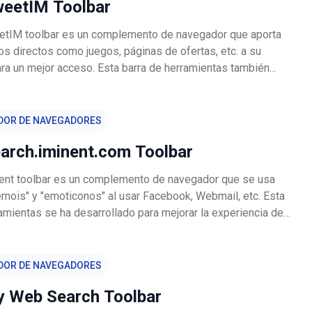
weetIM Toolbar
etIM toolbar es un complemento de navegador que aporta
s directos como juegos, páginas de ofertas, etc. a su
ra un mejor acceso. Esta barra de herramientas también
 página de inicio por home.sweetim.com. Aunque algunos
trar la barra Sw
DOR DE NAVEGADORES
earch.iminent.com Toolbar
nent toolbar es un complemento de navegador que se usa
emois" y "emoticonos" al usar Facebook, Webmail, etc. Esta
amientas se ha desarrollado para mejorar la experiencia del
tras usa las plataformas mencionadas. Aunque no hay nada
ir
DOR DE NAVEGADORES
y Web Search Toolbar