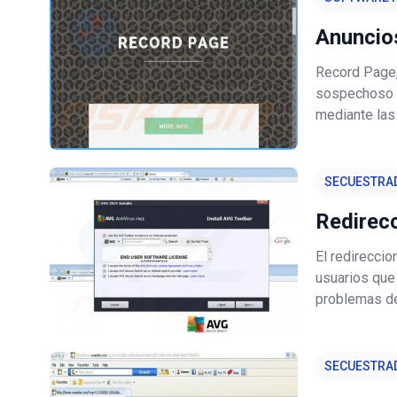
Anuncio
Record Page,
sospechoso d
mediante las
de compra. A
sin embargo,
SECUESTRA
Redirec
El redirecci
usuarios que 
problemas de
Explorer, Go
isearch.avg.c
SECUESTRA