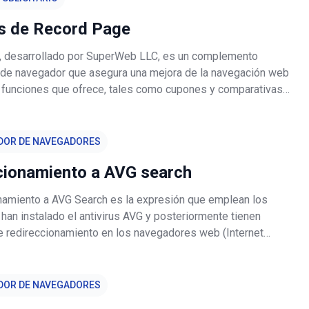
s de Record Page
 desarrollado por SuperWeb LLC, es un complemento
e navegador que asegura una mejora de la navegación web
 funciones que ofrece, tales como cupones y comparativas
lgunos usuarios pueden encontrar Record Page fiable y útil;
 esta extensi
DOR DE NAVEGADORES
cionamiento a AVG search
onamiento a AVG Search es la expresión que emplean los
han instalado el antivirus AVG y posteriormente tienen
 redireccionamiento en los navegadores web (Internet
ogle Chrome y Mozilla Firefox) a mysearch.avg.com o
om. Estos redirecci
DOR DE NAVEGADORES