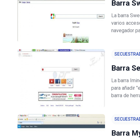
Barra S
La barra Swe
varios acceso
navegador pa
sustituye su
pueden encon
SECUESTRA
Barra S
La barra Imi
para añadir "
barra de herr
usuario mien
malo en añad
SECUESTRA
Barra M