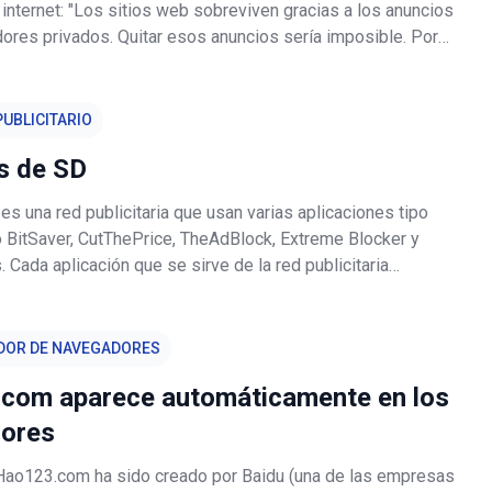
 internet: "Los sitios web sobreviven gracias a los anuncios
dores privados. Quitar esos anuncios sería imposible. Por
do depende de los visitantes. Si detesta ver que esos
recen por to
UBLICITARIO
s de SD
es una red publicitaria que usan varias aplicaciones tipo
BitSaver, CutThePrice, TheAdBlock, Extreme Blocker y
 Cada aplicación que se sirve de la red publicitaria
afirma que mejora la experiencia de los usuarios en los
DOR DE NAVEGADORES
com aparece automáticamente en los
ores
 Hao123.com ha sido creado por Baidu (una de las empresas