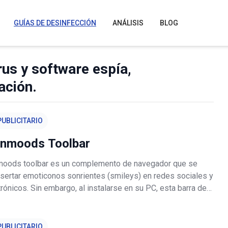
GUÍAS DE DESINFECCIÓN
ANÁLISIS
BLOG
rus y software espía,
ación.
UBLICITARIO
unmoods Toolbar
moods toolbar es un complemento de navegador que se
insertar emoticonos sonrientes (smileys) en redes sociales y
rónicos. Sin embargo, al instalarse en su PC, esta barra de
 cambiará su motor de búsqueda por defecto y su página de
s,
UBLICITARIO