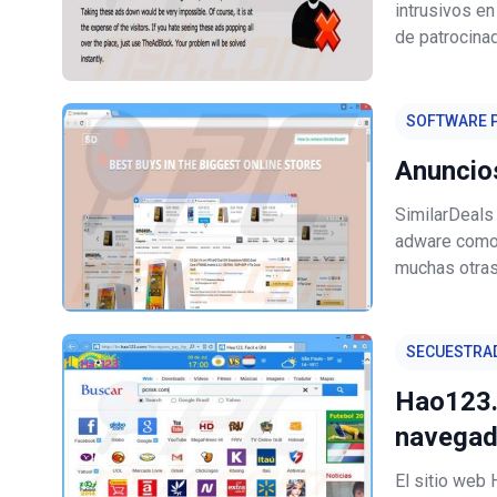
intrusivos en
de patrocina
supuesto, to
anuncios apa
SOFTWARE P
Anuncio
SimilarDeals 
adware como 
muchas otras.
SimilarDeals 
naveg
SECUESTRA
Hao123.
navegad
El sitio web