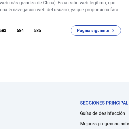
 web más grandes de China). Es un sitio web legítimo, que
na la navegación web del usuario, ya que proporciona fácil
ios web populares, atajos a buscadores, etc. Aunque no sea
 m
583
584
585
Página siguiente
SECCIONES PRINCIPAL
Guías de desinfección
Mejores programas anti