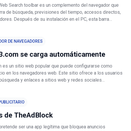
Web Search toolbar es un complemento del navegador que
rra de búsqueda, previsiones del tiempo, accesos directos,
dores. Después de su instalación en el PC, esta barra
ágina de inicio por search.conduit.com,
earch.com o search.conduit.
DOR DE NAVEGADORES
23.com se carga automáticamente
m es un sitio web popular que puede configurarse como
cio en los navegadores web. Este sitio ofrece a los usuarios
 búsqueda y enlaces a sitios web y redes sociales
 trata de un sitio web legítimo sin ningún vínculo con virus o
licios
UBLICITARIO
s de TheAdBlock
retende ser una app legítima que bloquea anuncios