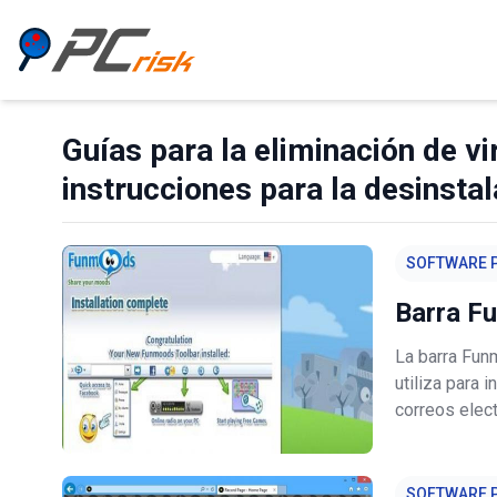
Guías para la eliminación de vi
instrucciones para la desinstal
SOFTWARE P
Barra F
La barra Fun
utiliza para 
correos elect
herramientas
inicio. Ademá
SOFTWARE P