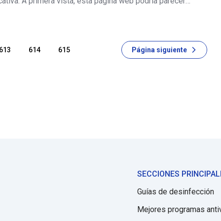
cativa. A primera vista, esta página web podría parecer
ecuada. No obstante, los usuarios deberían ser conscientes
esarrolladores promoci
613
614
615
Página siguiente
SECCIONES PRINCIPAL
Guías de desinfección
Mejores programas anti