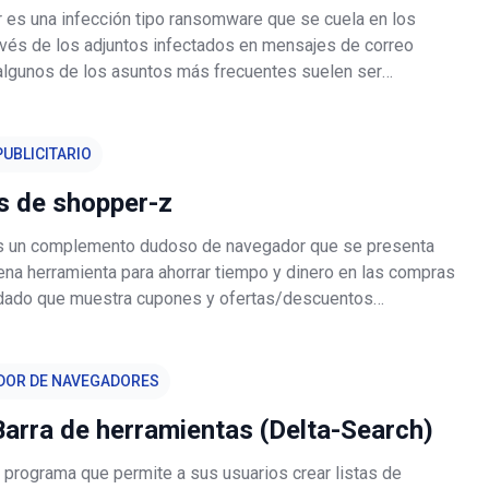
 es una infección tipo ransomware que se cuela en los
avés de los adjuntos infectados en mensajes de correo
(algunos de los asuntos más frecuentes suelen ser
el envío", "tickets", "factura sin pagar", etc.). Tenga en
os ciberdelincuen
UBLICITARIO
s de shopper-z
s un complemento dudoso de navegador que se presenta
na herramienta para ahorrar tiempo y dinero en las compras
, dado que muestra cupones y ofertas/descuentos
 comparativas de productos. Aunque, a primera vista, este
nsión de navegador
DOR DE NAVEGADORES
arra de herramientas (Delta-Search)
 programa que permite a sus usuarios crear listas de