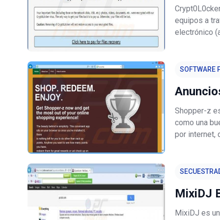
Crypt0L0cker
equipos a tr
electrónico 
"seguimiento d
cuenta que l
SOFTWARE P
Anuncio
Shopper-z e
como una bue
por internet
especiales y
tipo de exte
SECUESTRA
MixiDJ B
MixiDJ es un