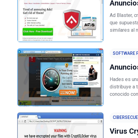
Anuncio
Ad Blaster, c
que supuesta
similares al 
legítimo y út
software publ
SOFTWARE P
Anuncio
Hades es una 
distribuye a
conocido com
potencialmen
aplicaciones 
CIBERSECU
Virus C