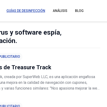
GUÍAS DE DESINFECCIÓN
ANÁLISIS
BLOG
rus y software espía,
ación.
UBLICITARIO
s de Treasure Track
ck, creada por SuperWeb LLC, es una aplicación engañosa
una mejora en la calidad de navegación con cupones,
 y varias funciones similares: "Nos apasiona mejorar la web
s herramientas que ofrecemos para mejorar la experiencia de
desde bú
UBLICITARIO