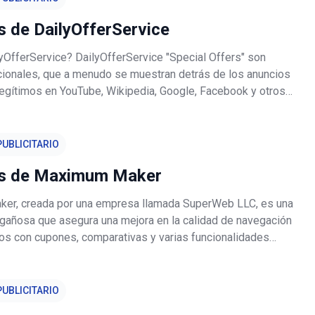
 de DailyOfferService
yOfferService? DailyOfferService "Special Offers" son
cionales, que a menudo se muestran detrás de los anuncios
egítimos en YouTube, Wikipedia, Google, Facebook y otros
opulares. Estos sitios webs, excepto Wikipedia, muestran
ios y legí
UBLICITARIO
s de Maximum Maker
er, creada por una empresa llamada SuperWeb LLC, es una
ngañosa que asegura una mejora en la calidad de navegación
ios con cupones, comparativas y varias funcionalidades
Nos apasiona mejorar la web gracias a las herramientas que
ara mejor
UBLICITARIO