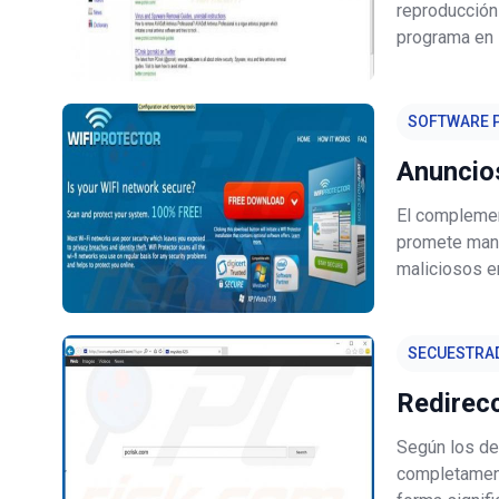
reproducción
programa en 
maliciosos; 
posiblement
SOFTWARE P
Anuncios
El complement
promete mant
maliciosos en
software mal
seguridad de
SECUESTRA
Redirec
Según los de
completament