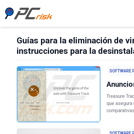
Guías para la eliminación de vi
instrucciones para la desinstal
SOFTWARE P
Anuncio
Treasure Tra
que asegura 
comparativas
gracias a la
navegación: 
SOFTWARE P