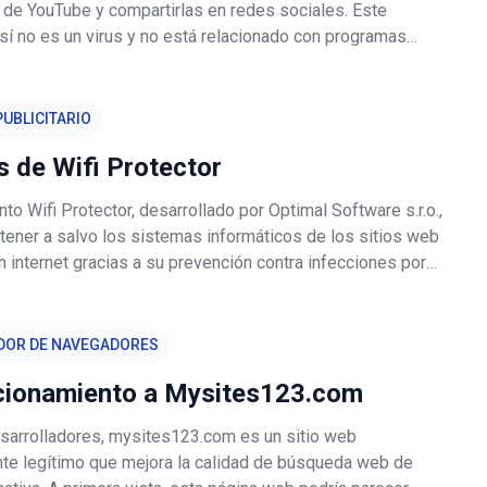
 de YouTube y compartirlas en redes sociales. Este
sí no es un virus y no está relacionado con programas
sin embargo, este programa instala otro programa
e no deseado (complementos del
UBLICITARIO
 de Wifi Protector
o Wifi Protector, desarrollado por Optimal Software s.r.o.,
ener a salvo los sistemas informáticos de los sitios web
 internet gracias a su prevención contra infecciones por
intencionado. Wifi Protector analiza los problemas de
 todas
DOR DE NAVEGADORES
cionamiento a Mysites123.com
sarrolladores, mysites123.com es un sitio web
e legítimo que mejora la calidad de búsqueda web de