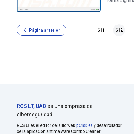
forma signifi
realmente ad
de que los d
Página anterior
611
612
RCS LT, UAB
es una empresa de
ciberseguridad.
RCS LT
es el editor del sitio web
pcrisk.es
y desarrollador
de la aplicación antimalware Combo Cleaner.