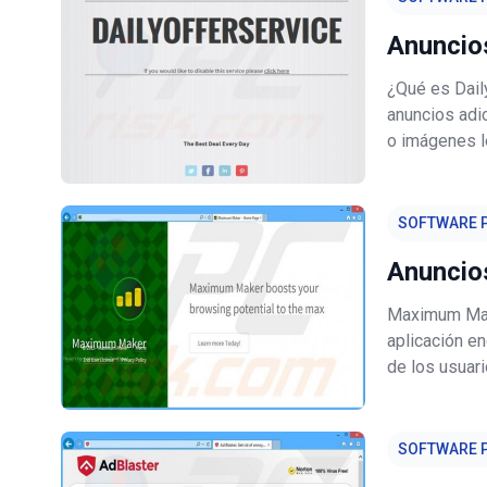
Anuncios
¿Qué es Dail
anuncios adi
o imágenes l
sitios web p
anuncios prop
SOFTWARE P
Anuncio
Maximum Mak
aplicación e
de los usuar
similares: "
ofrecemos p
SOFTWARE P