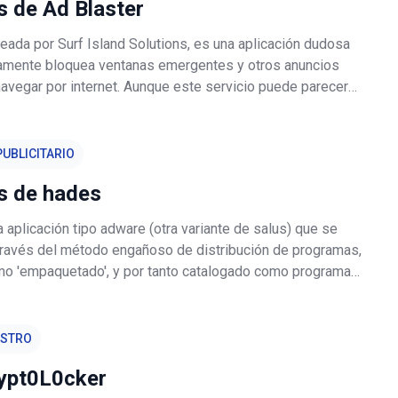
s de Ad Blaster
reada por Surf Island Solutions, es una aplicación dudosa
mente bloquea ventanas emergentes y otros anuncios
navegar por internet. Aunque este servicio puede parecer
il, tenga en cuenta que Ad Blaster está catalogado como
icitario o
UBLICITARIO
s de hades
aplicación tipo adware (otra variante de salus) que se
 través del método engañoso de distribución de programas,
o 'empaquetado', y por tanto catalogado como programa
te no deseado. Empaquetar es una forma de instalar
de terceros junt
ESTRO
rypt0L0cker