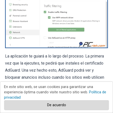
La aplicación te guiará a lo largo del proceso. La primera
vez que la ejecutes, te pedirá que instales el certificado
AdGuard. Una vez hecho esto, AdGuard podrá ver y
bloquear anuncios incluso cuando los sitios web utilicen
HTTPS, lo cual es básicamente la norma hoy en día, ya
En este sitio web, se usan cookies para garantizar una
que la mayoría de los sitios web, incluido YouTube, utilizan
experiencia óptima cuando visite nuestro sitio web.
Política de
privacidad
HTTPS.
De acuerdo
•
Reglas y filtros personalizados:
Los usuarios