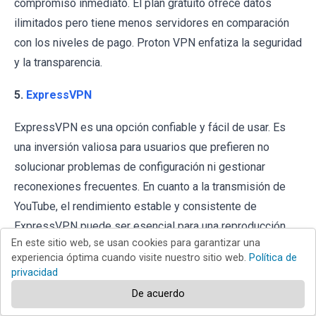
compromiso inmediato. El plan gratuito ofrece datos
ilimitados pero tiene menos servidores en comparación
con los niveles de pago. Proton VPN enfatiza la seguridad
y la transparencia.
5.
ExpressVPN
ExpressVPN es una opción confiable y fácil de usar. Es
una inversión valiosa para usuarios que prefieren no
solucionar problemas de configuración ni gestionar
reconexiones frecuentes. En cuanto a la transmisión de
YouTube, el rendimiento estable y consistente de
ExpressVPN puede ser esencial para una reproducción
En este sitio web, se usan cookies para garantizar una
ininterrumpida, particularmente al viajar o usar redes Wi-Fi
experiencia óptima cuando visite nuestro sitio web.
Política de
poco fiables.
privacidad
De acuerdo
Es necesario mencionar que
ningún servicio VPN puede