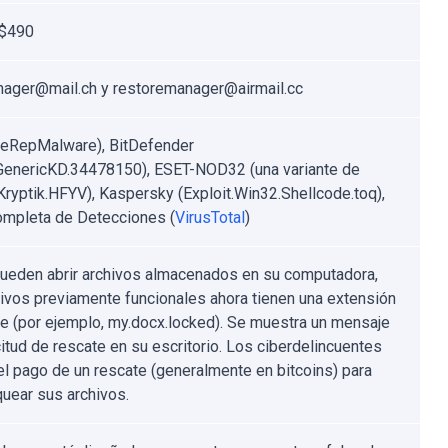
 $490
ager@mail.ch y restoremanager@airmail.cc
leRepMalware), BitDefender
.GenericKD.34478150), ESET-NOD32 (una variante de
ryptik.HFYV), Kaspersky (Exploit.Win32.Shellcode.toq),
ompleta de Detecciones (
VirusTotal
)
ueden abrir archivos almacenados en su computadora,
hivos previamente funcionales ahora tienen una extensión
te (por ejemplo, my.docx.locked). Se muestra un mensaje
citud de rescate en su escritorio. Los ciberdelincuentes
el pago de un rescate (generalmente en bitcoins) para
uear sus archivos.