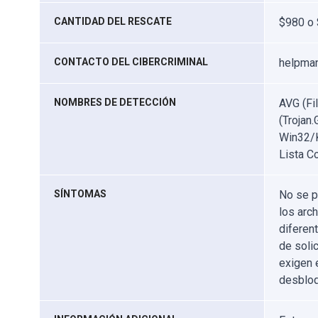
CANTIDAD DEL RESCATE
$980 o
CONTACTO DEL CIBERCRIMINAL
helpman
NOMBRES DE DETECCIÓN
AVG (Fi
(Trojan
Win32/K
Lista C
SÍNTOMAS
No se p
los arc
diferen
de soli
exigen 
desbloq