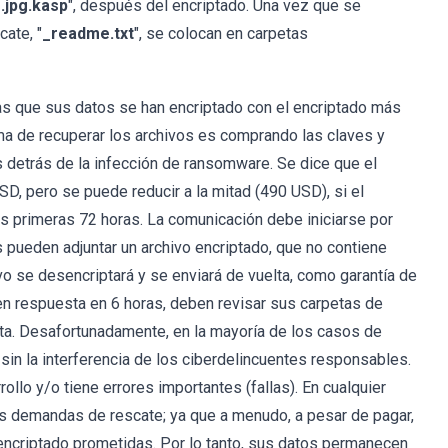
.jpg.kasp
", después del encriptado. Una vez que se
ate, "
_readme.txt
", se colocan en carpetas
mas que sus datos se han encriptado con el encriptado más
orma de recuperar los archivos es comprando las claves y
 detrás de la infección de ransomware. Se dice que el
D, pero se puede reducir a la mitad (490 USD), si el
as primeras 72 horas. La comunicación debe iniciarse por
s pueden adjuntar un archivo encriptado, que no contiene
ivo se desencriptará y se enviará de vuelta, como garantía de
ben respuesta en 6 horas, deben revisar sus carpetas de
ta. Desafortunadamente, en la mayoría de los casos de
in la interferencia de los ciberdelincuentes responsables.
ollo y/o tiene errores importantes (fallas). En cualquier
s demandas de rescate; ya que a menudo, a pesar de pagar,
encriptado prometidas. Por lo tanto, sus datos permanecen