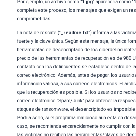
Por ejemplo, un archivo como "
1.jpg
" aparecería como "
1
completa este proceso, los mensajes que exigen un resc
comprometidas.
La nota de rescate ("
_readme.txt
") informa a las vícti
fuerte y la clave única. Según este mensaje, la única f
herramientas de desencriptado de los ciberdelincuentes
precio de las herramientas de recuperación es de 980 US
contacto con los delincuentes se establece dentro de l
correo electrónico. Además, antes de pagar, los usuario
información valiosa, a sus correos electrónicos. El arch
que la recuperación es posible. Si los usuarios no reci
correo electrónico "Spam/Junk" para obtener la respues
ataques de ransomware, el desencriptado es imposible s
Podría serlo, si el programa malicioso aún está en desarr
caso, se recomienda encarecidamente no cumplir con la
las víctimas no reciben las herramientas/claves de des