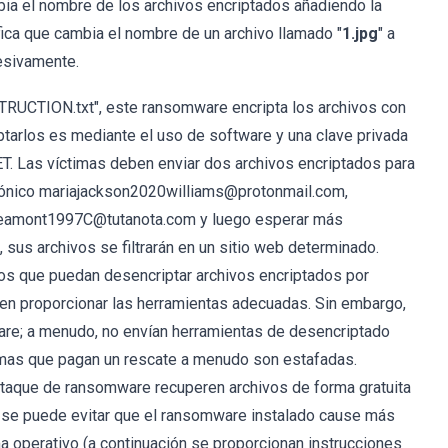
a el nombre de los archivos encriptados añadiendo la
fica que cambia el nombre de un archivo llamado "
1.jpg
" a
cesivamente.
TRUCTION.txt", este ransomware encripta los archivos con
iptarlos es mediante el uso de software y una clave privada
. Las víctimas deben enviar dos archivos encriptados para
ctrónico mariajackson2020williams@protonmail.com,
eamont1997C@tutanota.com y luego esperar más
, sus archivos se filtrarán en un sitio web determinado.
os que puedan desencriptar archivos encriptados por
n proporcionar las herramientas adecuadas. Sin embargo,
re; a menudo, no envían herramientas de desencriptado
timas que pagan un rescate a menudo son estafadas.
ataque de ransomware recuperen archivos de forma gratuita
 se puede evitar que el ransomware instalado cause más
a operativo (a continuación se proporcionan instrucciones