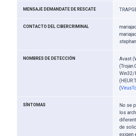
MENSAJE DEMANDATE DE RESCATE
TRAPGE
CONTACTO DEL CIBERCRIMINAL
mariaja
mariaja
stepha
NOMBRES DE DETECCIÓN
Avast (
(Trojan
Win32/F
(HEUR:T
(
VirusTo
SÍNTOMAS
No se p
los arc
diferen
de soli
exigen 