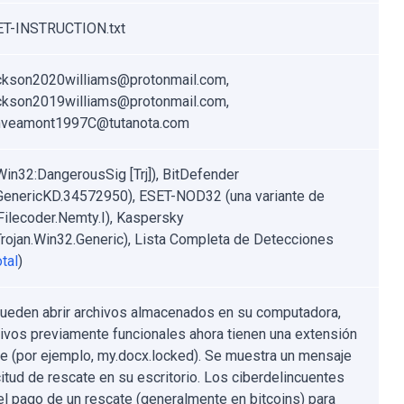
T-INSTRUCTION.txt
ckson2020williams@protonmail.com,
ckson2019williams@protonmail.com,
nveamont1997C@tutanota.com
Win32:DangerousSig [Trj]), BitDefender
.GenericKD.34572950), ESET-NOD32 (una variante de
ilecoder.Nemty.I), Kaspersky
rojan.Win32.Generic), Lista Completa de Detecciones
tal
)
ueden abrir archivos almacenados en su computadora,
hivos previamente funcionales ahora tienen una extensión
te (por ejemplo, my.docx.locked). Se muestra un mensaje
citud de rescate en su escritorio. Los ciberdelincuentes
el pago de un rescate (generalmente en bitcoins) para