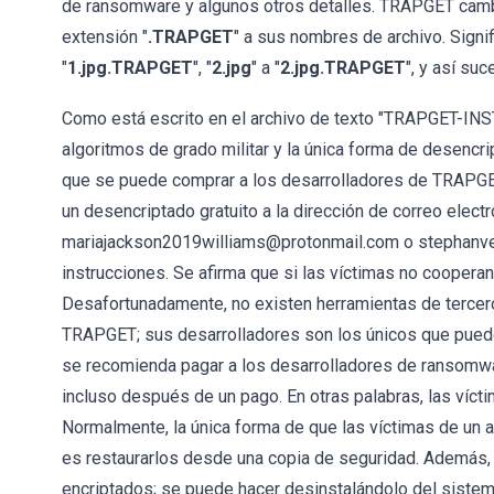
de ransomware y algunos otros detalles. TRAPGET cambi
extensión "
.TRAPGET
" a sus nombres de archivo. Signi
"
1.jpg.TRAPGET
", "
2.jpg
" a "
2.jpg.TRAPGET
", y así su
Como está escrito en el archivo de texto "TRAPGET-INS
algoritmos de grado militar y la única forma de desencr
que se puede comprar a los desarrolladores de TRAPGET
un desencriptado gratuito a la dirección de correo ele
mariajackson2019williams@protonmail.com o stephanv
instrucciones. Se afirma que si las víctimas no cooperan
Desafortunadamente, no existen herramientas de tercer
TRAPGET; sus desarrolladores son los únicos que puede
se recomienda pagar a los desarrolladores de ransomwa
incluso después de un pago. En otras palabras, las víc
Normalmente, la única forma de que las víctimas de un 
es restaurarlos desde una copia de seguridad. Además,
encriptados; se puede hacer desinstalándolo del sistem