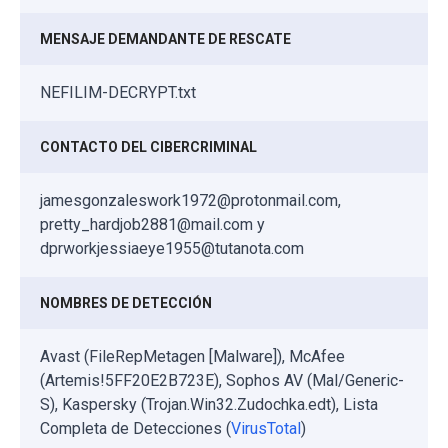
MENSAJE DEMANDANTE DE RESCATE
NEFILIM-DECRYPT.txt
CONTACTO DEL CIBERCRIMINAL
jamesgonzaleswork1972@protonmail.com,
pretty_hardjob2881@mail.com y
dprworkjessiaeye1955@tutanota.com
NOMBRES DE DETECCIÓN
Avast (FileRepMetagen [Malware]), McAfee
(Artemis!5FF20E2B723E), Sophos AV (Mal/Generic-
S), Kaspersky (Trojan.Win32.Zudochka.edt), Lista
Completa de Detecciones (
VirusTotal
)