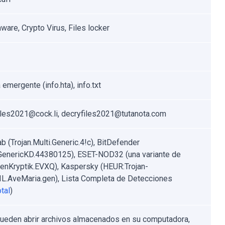
are, Crypto Virus, Files locker
emergente (info.hta), info.txt
iles2021@cock.li, decryfiles2021@tutanota.com
b (Trojan.Multi.Generic.4!c), BitDefender
.GenericKD.44380125), ESET-NOD32 (una variante de
nKryptik.EVXQ), Kaspersky (HEUR:Trojan-
L.AveMaria.gen), Lista Completa de Detecciones
tal
)
ueden abrir archivos almacenados en su computadora,