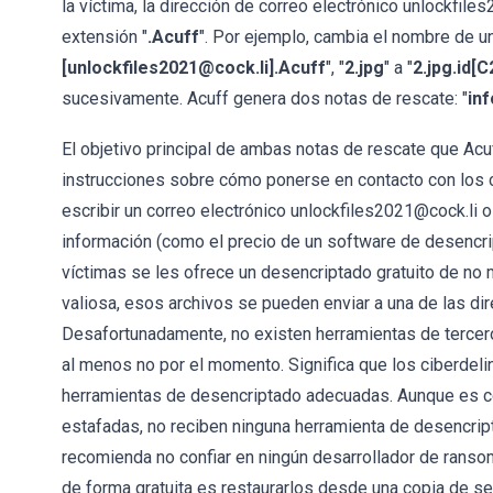
la víctima, la dirección de correo electrónico unlockfi
extensión "
.Acuff
". Por ejemplo, cambia el nombre de un
[unlockfiles2021@cock.li].Acuff
", "
2.jpg
" a "
2.jpg.id[
sucesivamente. Acuff genera dos notas de rescate: "
inf
El objetivo principal de ambas notas de rescate que Acu
instrucciones sobre cómo ponerse en contacto con los c
escribir un correo electrónico unlockfiles2021@cock.li
información (como el precio de un software de desencri
víctimas se les ofrece un desencriptado gratuito de no
valiosa, esos archivos se pueden enviar a una de las di
Desafortunadamente, no existen herramientas de tercer
al menos no por el momento. Significa que los ciberdeli
herramientas de desencriptado adecuadas. Aunque es c
estafadas, no reciben ninguna herramienta de desencrip
recomienda no confiar en ningún desarrollador de ransom
de forma gratuita es restaurarlos desde una copia de s