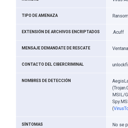
TIPO DE AMENAZA
Ransomw
EXTENSIÓN DE ARCHIVOS ENCRIPTADOS
.Acuff
MENSAJE DEMANDATE DE RESCATE
Ventana 
CONTACTO DEL CIBERCRIMINAL
unlockf
NOMBRES DE DETECCIÓN
AegisLa
(Trojan
MSIL/Ge
Spy.MSI
(
VirusTo
SÍNTOMAS
No se p