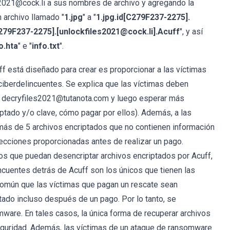
les2021@cock.li a sus nombres de archivo y agregando la
 archivo llamado "
1.jpg
" a "
1.jpg.id[C279F237-2275].
C279F237-2275].[unlockfiles2021@cock.li].Acuff
", y así
o.hta
" e "
info.txt
".
ff está diseñado para crear es proporcionar a las víctimas
iberdelincuentes. Se explica que las víctimas deben
 o decryfiles2021@tutanota.com y luego esperar más
ptado y/o clave, cómo pagar por ellos). Además, a las
 más de 5 archivos encriptados que no contienen información
recciones proporcionadas antes de realizar un pago.
os que puedan desencriptar archivos encriptados por Acuff,
ncuentes detrás de Acuff son los únicos que tienen las
omún que las víctimas que pagan un rescate sean
tado incluso después de un pago. Por lo tanto, se
ware. En tales casos, la única forma de recuperar archivos
eguridad. Además, las víctimas de un ataque de ransomware