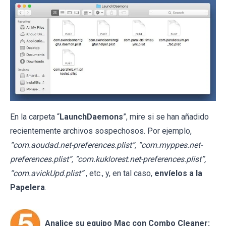
En la carpeta “
LaunchDaemons
”, mire si se han añadido
recientemente archivos sospechosos. Por ejemplo,
“com.aoudad.net-preferences.plist”, “com.myppes.net-
preferences.plist”, "com.kuklorest.net-preferences.plist”,
“com.avickUpd.plist”
, etc., y, en tal caso,
envíelos a la
Papelera
.
Analice su equipo Mac con Combo Cleaner: