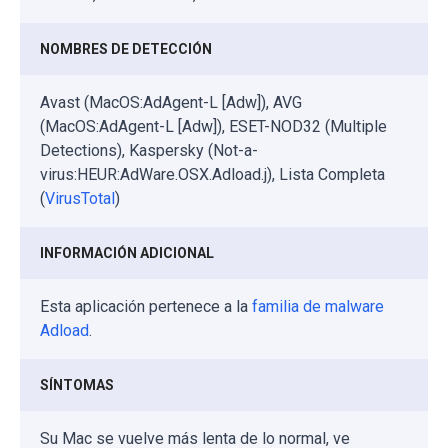
NOMBRES DE DETECCIÓN
Avast (MacOS:AdAgent-L [Adw]), AVG
(MacOS:AdAgent-L [Adw]), ESET-NOD32 (Multiple
Detections), Kaspersky (Not-a-
virus:HEUR:AdWare.OSX.Adload.j), Lista Completa
(
VirusTotal
)
INFORMACIÓN ADICIONAL
Esta aplicación pertenece a la
familia de malware
Adload
.
SÍNTOMAS
Su Mac se vuelve más lenta de lo normal, ve