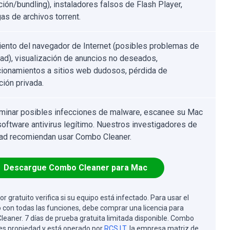
ción/bundling), instaladores falsos de Flash Player,
as de archivos torrent.
ento del navegador de Internet (posibles problemas de
dad), visualización de anuncios no deseados,
cionamientos a sitios web dudosos, pérdida de
ción privada.
iminar posibles infecciones de malware, escanee su Mac
software antivirus legítimo. Nuestros investigadores de
ad recomiendan usar Combo Cleaner.
Descargue Combo Cleaner para Mac
or gratuito verifica si su equipo está infectado. Para usar el
 con todas las funciones, debe comprar una licencia para
eaner. 7 días de prueba gratuita limitada disponible. Combo
es propiedad y está operado por
RCS LT
, la empresa matriz de