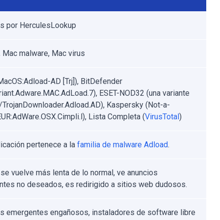
s por HerculesLookup
 Mac malware, Mac virus
MacOS:Adload-AD [Trj]), BitDefender
riant.Adware.MAC.AdLoad.7), ESET-NOD32 (una variante
TrojanDownloader.Adload.AD), Kaspersky (Not-a-
EUR:AdWare.OSX.Cimpli.l), Lista Completa (
VirusTotal
)
licación pertenece a la
familia de malware Adload
.
se vuelve más lenta de lo normal, ve anuncios
tes no deseados, es redirigido a sitios web dudosos.
s emergentes engañosos, instaladores de software libre