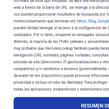
software de este tipo instalado: se abre una nueva pest
web a través de la barra de URL: se redirige a la direc
vez pueden proporcionar resultados de búsqueda, por l
redireccionamiento que terminan en)
Yahoo
,
Bing
,
Googl
pueden limitar/denegar el acceso a la configuración d
realizados. Por lo tanto, recuperar un navegador secuest
Además, la mayoría de las PUAs (adware y secuestrador
muy probable que HerculesLookup también pueda hacerlo
navegación (URL visitadas, páginas visitadas, consultas 
extraída de ella (direcciones IP, geolocalizaciones y ot
compartirlos y/o venderlos a terceros (potencialmente, 
deseado en los dispositivos puede provocar infeccion
privacidad e incluso el robo de identidad. Para proteger l
todas las aplicaciones sospechosas y extensiones/co
RESUMEN D