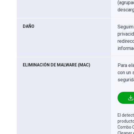
(agrupa
descarg
DAÑO
Seguimi
privaci
redirec
informa
ELIMINACIÓN DE MALWARE (MAC)
Para el
con un 
segurid
El detect
producto
Combo Cl
Cleaner 