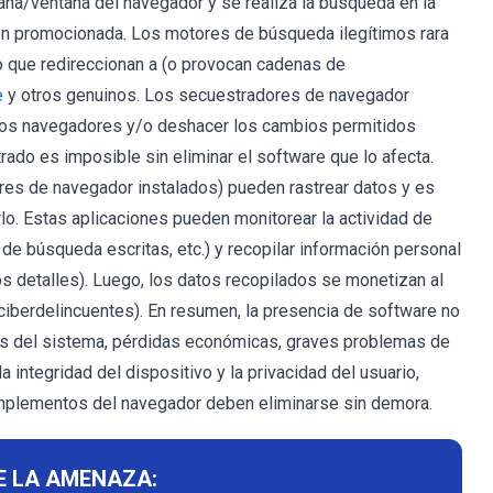
aña/ventana del navegador y se realiza la búsqueda en la
ción promocionada. Los motores de búsqueda ilegítimos rara
o que redireccionan a (o provocan cadenas de
e
y otros genuinos. Los secuestradores de navegador
e los navegadores y/o deshacer los cambios permitidos
rado es imposible sin eliminar el software que lo afecta.
es de navegador instalados) pueden rastrear datos y es
. Estas aplicaciones pueden monitorear la actividad de
de búsqueda escritas, etc.) y recopilar información personal
ros detalles). Luego, los datos recopilados se monetizan al
ciberdelincuentes). En resumen, la presencia de software no
es del sistema, pérdidas económicas, graves problemas de
a integridad del dispositivo y la privacidad del usuario,
mplementos del navegador deben eliminarse sin demora.
E LA AMENAZA: