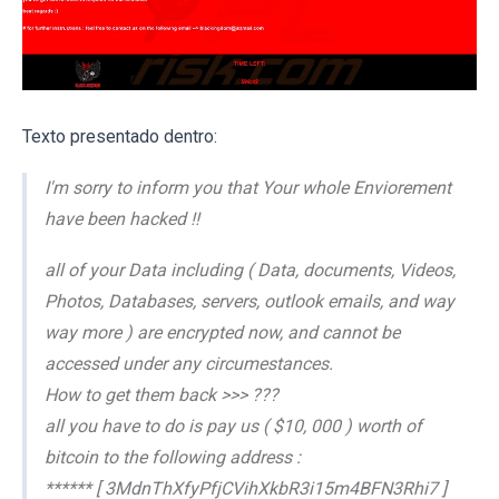
Texto presentado dentro:
I'm sorry to inform you that Your whole Enviorement
have been hacked !!
all of your Data including ( Data, documents, Videos,
Photos, Databases, servers, outlook emails, and way
way more ) are encrypted now, and cannot be
accessed under any circumestances.
How to get them back >>> ???
all you have to do is pay us ( $10, 000 ) worth of
bitcoin to the following address :
****** [ 3MdnThXfyPfjCVihXkbR3i15m4BFN3Rhi7 ]