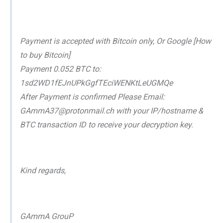
Payment is accepted with Bitcoin only, Or Google [How
to buy Bitcoin]
Payment 0.052 BTC to:
1sd2WD1fEJnUPkGgfTEciWENKtLeUGMQe
After Payment is confirmed Please Email:
GAmmA37@protonmail.ch with your IP/hostname &
BTC transaction ID to receive your decryption key.
Kind regards,
GAmmA GrouP