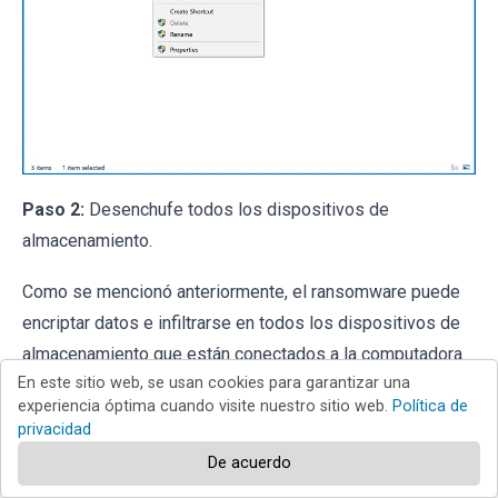
Paso 2:
Desenchufe todos los dispositivos de
almacenamiento.
Como se mencionó anteriormente, el ransomware puede
encriptar datos e infiltrarse en todos los dispositivos de
almacenamiento que están conectados a la computadora.
En este sitio web, se usan cookies para garantizar una
Por esta razón, todos los dispositivos de
experiencia óptima cuando visite nuestro sitio web.
Política de
almacenamiento externo (unidades flash, discos duros
privacidad
portátiles, etc.) deben desconectarse inmediatamente; sin
De acuerdo
embargo, le recomendamos encarecidamente que