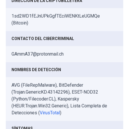
DIRECCIÓN DE LA CRIPTOBILLETERA
1sd2WD1fEJnUPkGgfTEciWENKtLeUGMQe
(Bitcoin)
CONTACTO DEL CIBERCRIMINAL
GAmmA37@protonmail.ch
NOMBRES DE DETECCIÓN
AVG (FileRepMalware), BitDefender
(Trojan.GenericKD.43142296), ESET-NOD32
(Python/Filecoder.CL), Kaspersky
(HEUR:Trojan.Win32.Generic), Lista Completa de
Detecciones (
VirusTotal
)
SÍNTOMAS