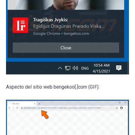
Aspecto del sitio web bengekoo[.]com (GIF):