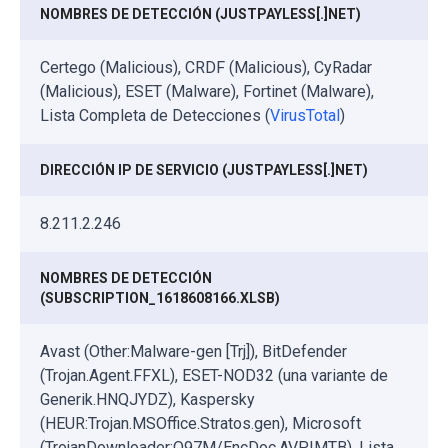
NOMBRES DE DETECCIÓN (JUSTPAYLESS[.]NET)
Certego (Malicious), CRDF (Malicious), CyRadar
(Malicious), ESET (Malware), Fortinet (Malware),
Lista Completa de Detecciones (
VirusTotal
)
DIRECCIÓN IP DE SERVICIO (JUSTPAYLESS[.]NET)
8.211.2.246
NOMBRES DE DETECCIÓN
(SUBSCRIPTION_1618608166.XLSB)
Avast (Other:Malware-gen [Trj]), BitDefender
(Trojan.Agent.FFXL), ESET-NOD32 (una variante de
Generik.HNQJYDZ), Kaspersky
(HEUR:Trojan.MSOffice.Stratos.gen), Microsoft
(TrojanDownloader:O97M/EncDoc.AVP!MTB), Lista