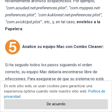
recientemente archivos sospechosos. Por ejemplo,
“com.aoudad.net-preferences.plist”, “com.myppes.net-
preferences.plist”, "com.kuklorest.net-preferences.plist”,
“com.avickUpd.plist”
, etc., y, en tal caso,
envíelos a la
Papelera
.
Analice su equipo Mac con Combo Cleaner:
Si ha seguido todos los pasos siguiendo el orden
correcto, su equipo Mac debería encontrarse libre de
infecciones. Para asegurarse de que su sistema no está
infectado, analícelo con el antivirus Combo Cleaner.
En este sitio web, se usan cookies para garantizar una
experiencia óptima cuando visite nuestro sitio web.
Política de
Descárguelo AQUÍ
. Tras descargar el archivo, haga doble
privacidad
clic sobre el instalador
combocleaner.dmg
; en la nueva
De acuerdo
ventana, arrastre el icono de Combo Cleaner hasta el icono