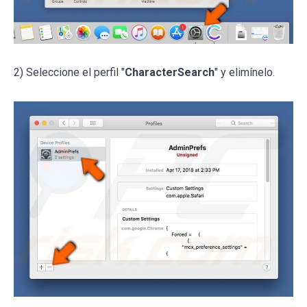
2) Seleccione el perfil "
CharacterSearch
" y elimínelo.