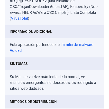
AD [Trj]), ESET-NOD32 (una variante de
OSX/TrojanDownloader.Adload.AE), Kaspersky (Not-
a-virus:HEUR:AdWare.OSX.Cimpli.l), Lista Completa
(
VirusTotal
)
INFORMACIÓN ADICIONAL
Esta aplicación pertenece a la
familia de malware
Adload
.
SÍNTOMAS
Su Mac se vuelve más lenta de lo normal, ve
anuncios emergentes no deseados, es redirigido a
sitios web dudosos.
MÉTODOS DE DISTRIBUCIÓN