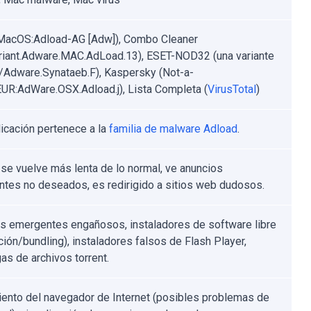
MacOS:Adload-AG [Adw]), Combo Cleaner
riant.Adware.MAC.AdLoad.13), ESET-NOD32 (una variante
Adware.Synataeb.F), Kaspersky (Not-a-
EUR:AdWare.OSX.Adload.j), Lista Completa (
VirusTotal
)
licación pertenece a la
familia de malware Adload
.
se vuelve más lenta de lo normal, ve anuncios
tes no deseados, es redirigido a sitios web dudosos.
s emergentes engañosos, instaladores de software libre
ción/bundling), instaladores falsos de Flash Player,
as de archivos torrent.
ento del navegador de Internet (posibles problemas de