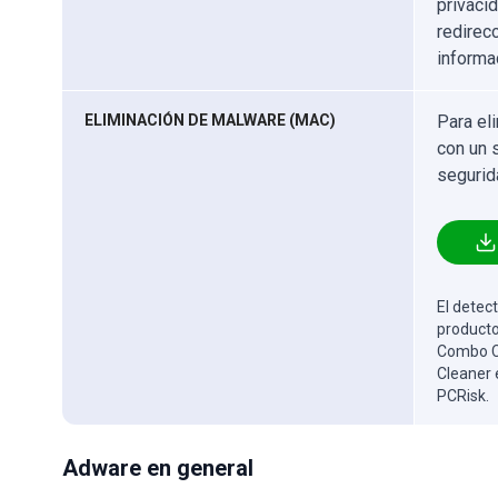
privaci
redirec
informa
ELIMINACIÓN DE MALWARE (MAC)
Para el
con un 
segurid
El detect
producto
Combo Cl
Cleaner 
PCRisk.
Adware en general