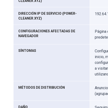
CLEANER.XYZ)
DIRECCIÓN IP DE SERVICIO (POWER-
192.64.
CLEANER.XYZ)
CONFIGURACIONES AFECTADAS DE
Página 
NAVEGADOR
predet
SÍNTOMAS
Configu
inicio,
configu
a visita
utiliza
MÉTODOS DE DISTRIBUCIÓN
Anuncio
(agrupa
DAÑO
Seguimi