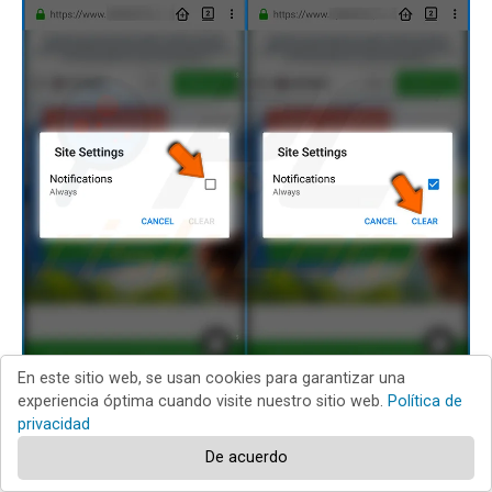
En este sitio web, se usan cookies para garantizar una
experiencia óptima cuando visite nuestro sitio web.
Política de
En la ventana emergente que se abre, opte por la opción
privacidad
"
Notificaciones
" y pulse "
BORRAR
".
De acuerdo