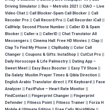
Driving Simulator
||
Bus – Metrolis 2021
||
CIAO – Live
Video Chat
||
Call Blocker-Spam Call Blocker
||
Call
Recoder Pro
||
Call Record Pro
||
Call Recorder iCall
||
CallHelp: Second Phone Number
||
Caller ID & Spam
Blocker
||
Caller-x
||
CallerID
||
Chat Translator All
Messengers
||
Cinema Hall: Free HD Movies
||
Clap
||
Clap To Find My Phone
||
ClipBuddy
||
Color Call
Changer
||
Coupons & Gifts: InstaShop
||
CutCut Pro
||
Daily Horoscope & Life Palmestry
||
Dating App –
Sweet Meet
||
Easy Bass Booster
||
Easy TV Show
||
Ela-Salaty: Muslim Prayer Times & Qibla Direction
||
English Arabic Translator direct
||
FX Keyboard
||
Face
Analyzer
||
FastPulse – Heart Rate Monitor
||
FindContact
||
Fingerprint Changer
||
Fingerprint
Defender
||
Fitness Point
||
Fitness Trainer
||
Forza H
Mobile 4 Ultimate Edition
||
Free Calls WorldWide
||