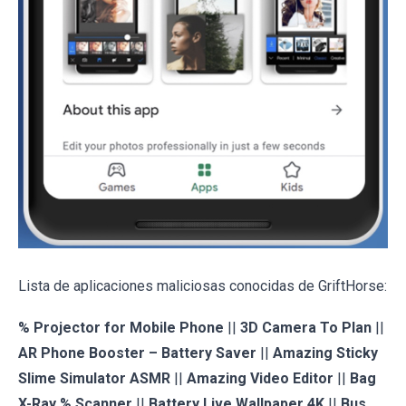
Lista de aplicaciones maliciosas conocidas de GriftHorse:
% Projector for Mobile Phone
||
3D Camera To Plan
||
AR Phone Booster – Battery Saver
||
Amazing Sticky
Slime Simulator ASMR
||
Amazing Video Editor
||
Bag
X-Ray % Scanner
||
Battery Live Wallpaper 4K
||
Bus