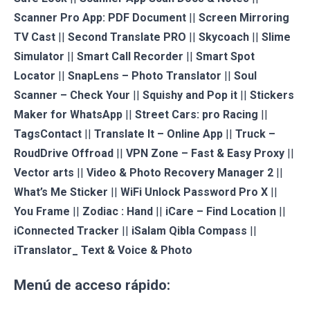
Scanner Pro App: PDF Document
||
Screen Mirroring
TV Cast
||
Second Translate PRO
||
Skycoach
||
Slime
Simulator
||
Smart Call Recorder
||
Smart Spot
Locator
||
SnapLens – Photo Translator
||
Soul
Scanner – Check Your
||
Squishy and Pop it
||
Stickers
Maker for WhatsApp
||
Street Cars: pro Racing
||
TagsContact
||
Translate It – Online App
||
Truck –
RoudDrive Offroad
||
VPN Zone – Fast & Easy Proxy
||
Vector arts
||
Video & Photo Recovery Manager 2
||
What’s Me Sticker
||
WiFi Unlock Password Pro X
||
You Frame
||
Zodiac : Hand
||
iCare – Find Location
||
iConnected Tracker
||
iSalam Qibla Compass
||
iTranslator_ Text & Voice & Photo
Menú de acceso rápido: