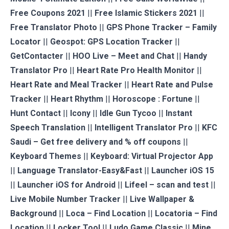
Free Coupons 2021
||
Free Islamic Stickers 2021
||
Free Translator Photo
||
GPS Phone Tracker – Family
Locator
||
Geospot: GPS Location Tracker
||
GetContacter
||
HOO Live – Meet and Chat
||
Handy
Translator Pro
||
Heart Rate Pro Health Monitor
||
Heart Rate and Meal Tracker
||
Heart Rate and Pulse
Tracker
||
Heart Rhythm
||
Horoscope : Fortune
||
Hunt Contact
||
Icony
||
Idle Gun Tycoo
||
Instant
Speech Translation
||
Intelligent Translator Pro
||
KFC
Saudi – Get free delivery and % off coupons
||
Keyboard Themes
||
Keyboard: Virtual Projector App
||
Language Translator-Easy&Fast
||
Launcher iOS 15
||
Launcher iOS for Android
||
Lifeel – scan and test
||
Live Mobile Number Tracker
||
Live Wallpaper &
Background
||
Loca – Find Location
||
Locatoria – Find
Location
||
Locker Tool
||
Ludo Game Classic
||
Mine