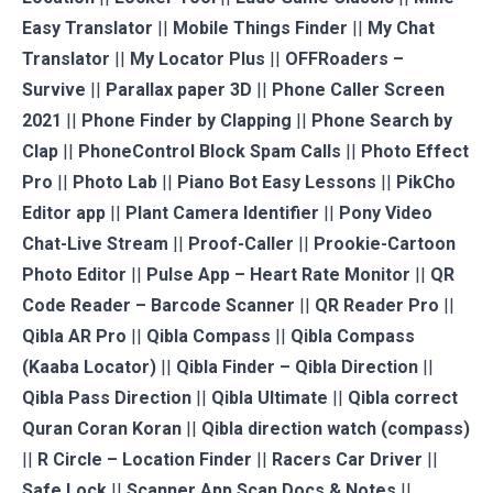
Easy Translator
||
Mobile Things Finder
||
My Chat
Translator
||
My Locator Plus
||
OFFRoaders –
Survive
||
Parallax paper 3D
||
Phone Caller Screen
2021
||
Phone Finder by Clapping
||
Phone Search by
Clap
||
PhoneControl Block Spam Calls
||
Photo Effect
Pro
||
Photo Lab
||
Piano Bot Easy Lessons
||
PikCho
Editor app
||
Plant Camera Identifier
||
Pony Video
Chat-Live Stream
||
Proof-Caller
||
Prookie-Cartoon
Photo Editor
||
Pulse App – Heart Rate Monitor
||
QR
Code Reader – Barcode Scanner
||
QR Reader Pro
||
Qibla AR Pro
||
Qibla Compass
||
Qibla Compass
(Kaaba Locator)
||
Qibla Finder – Qibla Direction
||
Qibla Pass Direction
||
Qibla Ultimate
||
Qibla correct
Quran Coran Koran
||
Qibla direction watch (compass)
||
R Circle – Location Finder
||
Racers Car Driver
||
Safe Lock
||
Scanner App Scan Docs & Notes
||