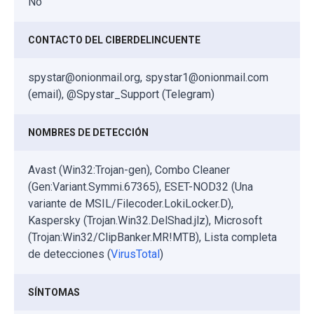
No
CONTACTO DEL CIBERDELINCUENTE
spystar@onionmail.org, spystar1@onionmail.com
(email), @Spystar_Support (Telegram)
NOMBRES DE DETECCIÓN
Avast (Win32:Trojan-gen), Combo Cleaner
(Gen:Variant.Symmi.67365), ESET-NOD32 (Una
variante de MSIL/Filecoder.LokiLocker.D),
Kaspersky (Trojan.Win32.DelShad.jlz), Microsoft
(Trojan:Win32/ClipBanker.MR!MTB), Lista completa
de detecciones (
VirusTotal
)
SÍNTOMAS