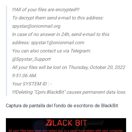
!!!All of your files are encrypted!!!
To decrypt them send e-mail to this address:
spystar@onionmail.org
In case of no answer in 24h, send e-mail to this
address: spystar1@onionmail.com
You can also contact us via Telegram:
@Spystar_Support
All your files will be lost on Thursday, October 20, 2022
9:51:06 AM.
Your SYSTEM ID : -
!!!Deleting "Cpriv.BlackBit" causes permanent data loss.
Captura de pantalla del fondo de escritorio de BlackBit: