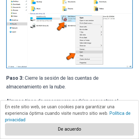
Paso 3:
Cierre la sesión de las cuentas de
almacenamiento en la nube.
Algunos tipos de ransomware podrían secuestrar el
En este sitio web, se usan cookies para garantizar una
software que maneja los datos almacenados en "
la Nube
".
experiencia óptima cuando visite nuestro sitio web.
Política de
Por lo tanto, los datos podrían estar
privacidad
corruptos/encriptados. Por esta razón, debe cerrar la
De acuerdo
sesión de todas las cuentas de almacenamiento en la