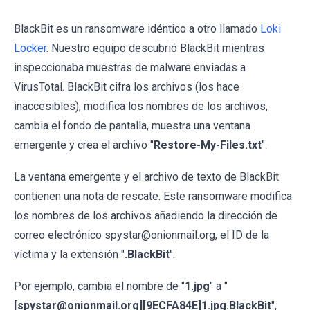
BlackBit es un ransomware idéntico a otro llamado
Loki
Locker
. Nuestro equipo descubrió BlackBit mientras
inspeccionaba muestras de malware enviadas a
VirusTotal. BlackBit cifra los archivos (los hace
inaccesibles), modifica los nombres de los archivos,
cambia el fondo de pantalla, muestra una ventana
emergente y crea el archivo "
Restore-My-Files.txt
".
La ventana emergente y el archivo de texto de BlackBit
contienen una nota de rescate. Este ransomware modifica
los nombres de los archivos añadiendo la dirección de
correo electrónico spystar@onionmail.org, el ID de la
víctima y la extensión "
.BlackBit
".
Por ejemplo, cambia el nombre de "
1.jpg
" a "
[spystar@onionmail.org][9ECFA84E]1.jpg.BlackBit
",