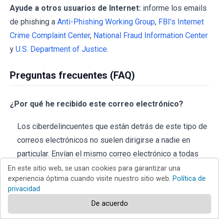
Ayude a otros usuarios de Internet:
informe los emails
de phishing a
Anti-Phishing Working Group
,
FBI’s Internet
Crime Complaint Center
,
National Fraud Information Center
y
U.S. Department of Justice
.
Preguntas frecuentes (FAQ)
¿Por qué he recibido este correo electrónico?
Los ciberdelincuentes que están detrás de este tipo de
correos electrónicos no suelen dirigirse a nadie en
particular. Envían el mismo correo electrónico a todas
las direcciones de su base de datos.
En este sitio web, se usan cookies para garantizar una
experiencia óptima cuando visite nuestro sitio web.
Política de
privacidad
He abierto un archivo descargado a través del sitio
web proporcionado, ¿está mi ordenador infectado?
De acuerdo