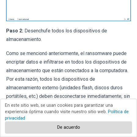
Paso 2:
Desenchufe todos los dispositivos de
almacenamiento.
Como se mencionó anteriormente, el ransomware puede
encriptar datos e infiltrarse en todos los dispositivos de
almacenamiento que están conectados a la computadora.
Por esta razón, todos los dispositivos de
almacenamiento externo (unidades flash, discos duros
portátiles, etc.) deben desconectarse inmediatamente; sin
embargo, le recomendamos encarecidamente que
En este sitio web, se usan cookies para garantizar una
experiencia óptima cuando visite nuestro sitio web.
Política de
expulse cada dispositivo antes de desconectarlo para
privacidad
evitar la corrupción de datos:
De acuerdo
Navegue a "
Mi PC
", haga clic con el botón derecho en