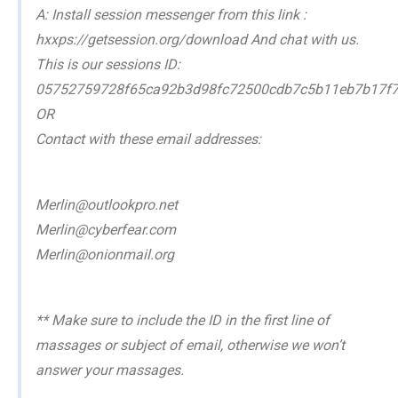
A: Install session messenger from this link :
hxxps://getsession.org/download And chat with us.
This is our sessions ID:
05752759728f65ca92b3d98fc72500cdb7c5b11eb7b17f7
OR
Contact with these email addresses:
Merlin@outlookpro.net
Merlin@cyberfear.com
Merlin@onionmail.org
** Make sure to include the ID in the first line of
massages or subject of email, otherwise we won’t
answer your massages.