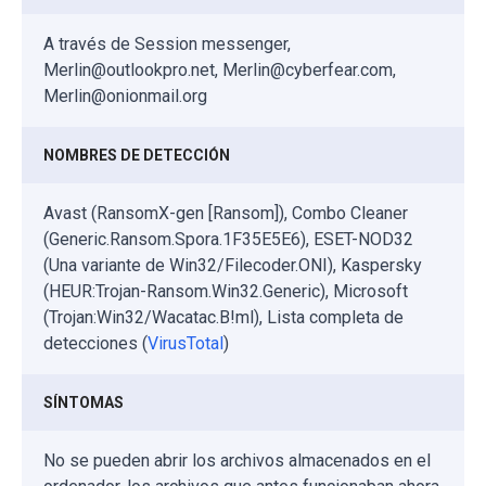
A través de Session messenger,
Merlin@outlookpro.net, Merlin@cyberfear.com,
Merlin@onionmail.org
NOMBRES DE DETECCIÓN
Avast (RansomX-gen [Ransom]), Combo Cleaner
(Generic.Ransom.Spora.1F35E5E6), ESET-NOD32
(Una variante de Win32/Filecoder.ONI), Kaspersky
(HEUR:Trojan-Ransom.Win32.Generic), Microsoft
(Trojan:Win32/Wacatac.B!ml), Lista completa de
detecciones (
VirusTotal
)
SÍNTOMAS
No se pueden abrir los archivos almacenados en el