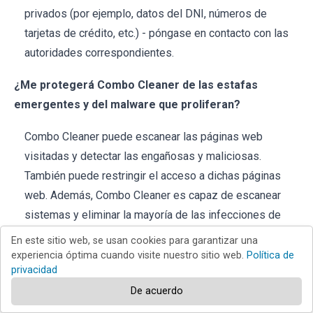
privados (por ejemplo, datos del DNI, números de
tarjetas de crédito, etc.) - póngase en contacto con las
autoridades correspondientes.
¿Me protegerá Combo Cleaner de las estafas
emergentes y del malware que proliferan?
Combo Cleaner puede escanear las páginas web
visitadas y detectar las engañosas y maliciosas.
También puede restringir el acceso a dichas páginas
web. Además, Combo Cleaner es capaz de escanear
sistemas y eliminar la mayoría de las infecciones de
malware conocidas. Cabe destacar que, dado que el
En este sitio web, se usan cookies para garantizar una
software malicioso de gama alta tiende a esconderse
experiencia óptima cuando visite nuestro sitio web.
Política de
privacidad
en lo más profundo de los sistemas, es primordial
De acuerdo
realizar un análisis completo del sistema.