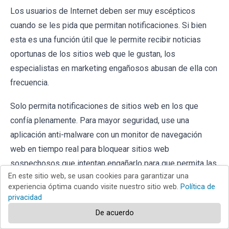
Los usuarios de Internet deben ser muy escépticos
cuando se les pida que permitan notificaciones. Si bien
esta es una función útil que le permite recibir noticias
oportunas de los sitios web que le gustan, los
especialistas en marketing engañosos abusan de ella con
frecuencia.
Solo permita notificaciones de sitios web en los que
confía plenamente. Para mayor seguridad, use una
aplicación anti-malware con un monitor de navegación
web en tiempo real para bloquear sitios web
sospechosos que intentan engañarlo para que permita las
En este sitio web, se usan cookies para garantizar una
notificaciones de spam. Recomendamos usar
Combo
experiencia óptima cuando visite nuestro sitio web.
Política de
Cleaner Antivirus para Android
.
privacidad
De acuerdo
Preguntas frecuentes (FAQ)