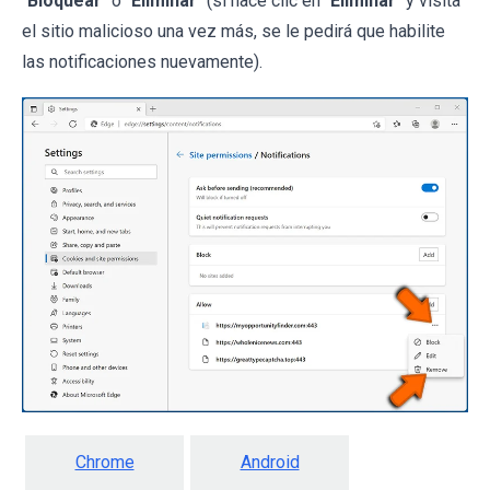
"
Bloquear
" o "
Eliminar
" (si hace clic en "
Eliminar
" y visita
el sitio malicioso una vez más, se le pedirá que habilite
las notificaciones nuevamente).
Chrome
Android