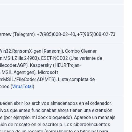
new (Telegram), +7(985)008-02-40, +7(985)008-02-73
Win32:RansomX-gen [Ransom]), Combo Cleaner
jan.MSILZilla.24983), ESET-NOD32 (Una variante de
lecoder.AGP), Kaspersky (HEUR:Trojan-
MSIL.Agent.gen), Microsoft
:MSIL/FileCoder.AD!MTB), Lista completa de
ones (
VirusTotal
)
ueden abrir los archivos almacenados en el ordenador,
hivos que antes funcionaban ahora tienen una extensión
te (por ejemplo, mi.docx.bloqueado). Aparece un mensaje
ción de rescate en el escritorio. Los ciberdelincuentes
el pago de un rescate (normalmente en bitcoins) para