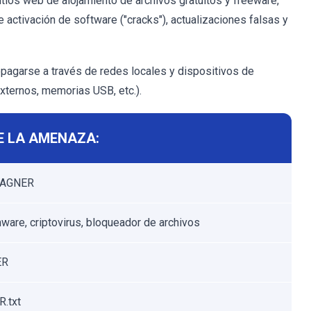
tios web de alojamiento de archivos gratuitos y freeware,
e activación de software ("cracks"), actualizaciones falsas y
agarse a través de redes locales y dispositivos de
xternos, memorias USB, etc.).
E LA AMENAZA:
WAGNER
are, criptovirus, bloqueador de archivos
ER
.txt