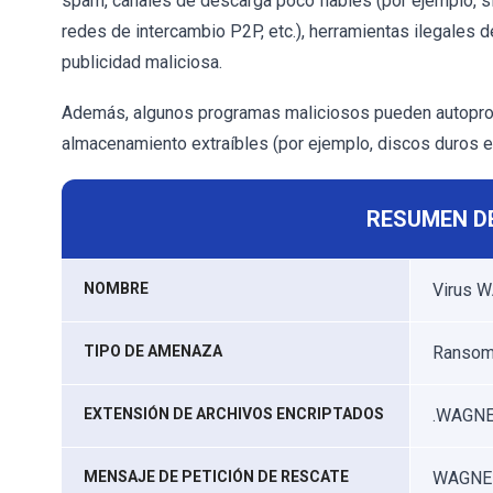
spam, canales de descarga poco fiables (por ejemplo, si
redes de intercambio P2P, etc.), herramientas ilegales d
publicidad maliciosa.
Además, algunos programas maliciosos pueden autoprop
almacenamiento extraíbles (por ejemplo, discos duros e
RESUMEN D
NOMBRE
Virus 
TIPO DE AMENAZA
Ransomw
EXTENSIÓN DE ARCHIVOS ENCRIPTADOS
.WAGN
MENSAJE DE PETICIÓN DE RESCATE
WAGNER