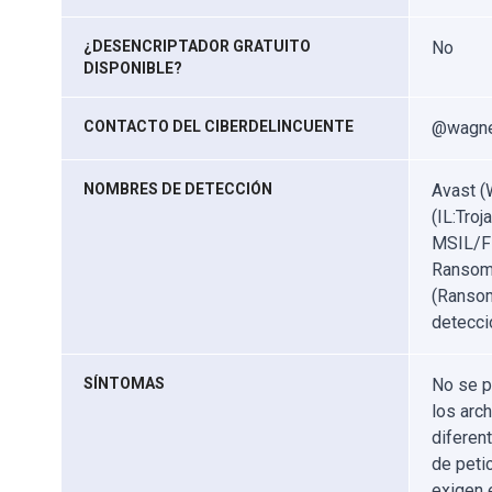
¿DESENCRIPTADOR GRATUITO
No
DISPONIBLE?
CONTACTO DEL CIBERDELINCUENTE
@wagner
NOMBRES DE DETECCIÓN
Avast (
(IL:Tro
MSIL/Fi
Ransom.
(Ransom
detecci
SÍNTOMAS
No se p
los arc
diferen
de peti
exigen 