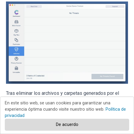
Tras eliminar los archivos y carpetas generados por el
software publicitario, siga eliminando las extensiones
En este sitio web, se usan cookies para garantizar una
experiencia óptima cuando visite nuestro sitio web.
Política de
dudosas de sus navegadores web.
privacidad
De acuerdo
Eliminar el estafa de soporte