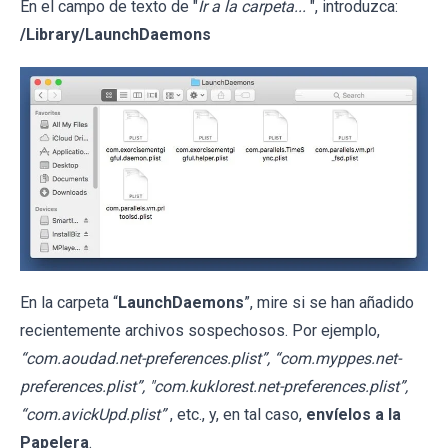
En el campo de texto de "
Ir a la carpeta...
", introduzca:
/Library/LaunchDaemons
En la carpeta “
LaunchDaemons
”, mire si se han añadido
recientemente archivos sospechosos. Por ejemplo,
“com.aoudad.net-preferences.plist”, “com.myppes.net-
preferences.plist”, "com.kuklorest.net-preferences.plist”,
“com.avickUpd.plist”
, etc., y, en tal caso,
envíelos a la
Papelera
.