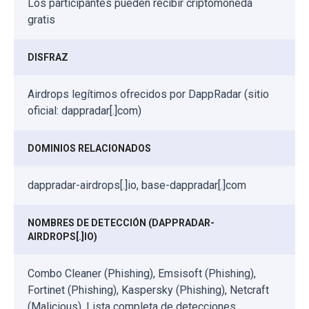
Los participantes pueden recibir criptomoneda
gratis
DISFRAZ
Airdrops legítimos ofrecidos por DappRadar (sitio
oficial: dappradar[.]com)
DOMINIOS RELACIONADOS
dappradar-airdrops[.]io, base-dappradar[.]com
NOMBRES DE DETECCIÓN (DAPPRADAR-
AIRDROPS[.]IO)
Combo Cleaner (Phishing), Emsisoft (Phishing),
Fortinet (Phishing), Kaspersky (Phishing), Netcraft
(Malicious), Lista completa de detecciones