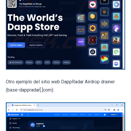
Otro ejemplo del sitio web DappRadar Airdrop drainer
(base-dappradar[.]com):