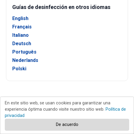
Guías de desinfección en otros idiomas
English
Français
Italiano
Deutsch
Português
Nederlands
Polski
Nuevas guías para la eliminación de virus
En este sitio web, se usan cookies para garantizar una
experiencia óptima cuando visite nuestro sitio web.
Política de
CRIMSON Ransomware
privacidad
De acuerdo
macOS.Gaslight Backdoor (Mac)