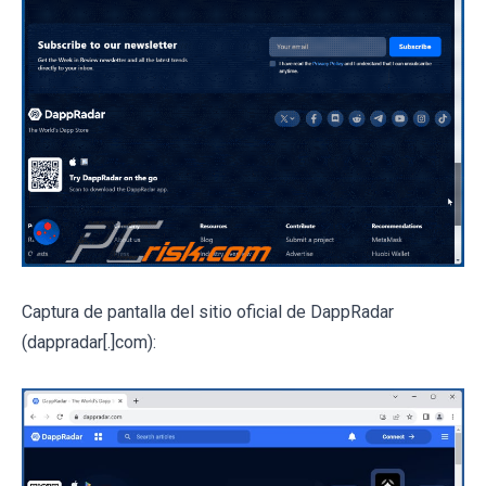
Captura de pantalla del sitio oficial de DappRadar
(dappradar[.]com):