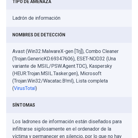
TIPO DE AMENAZA
Ladrón de información
NOMBRES DE DETECCIÓN
Avast (Win32:MalwareX-gen [Trj]), Combo Cleaner
(Trojan.GenericKD.69347606), ESET-NOD32 (Una
variante de MSIL/PSW.Agent.TDC), Kaspersky
(HEUR:Trojan.MSIL.Tasker.gen), Microsoft
(Trojan:Win32/Wacatac.B!ml), Lista completa
(
VirusTotal
)
SÍNTOMAS
Los ladrones de información están diseñados para
infiltrarse sigilosamente en el ordenador de la
víctima y permanecer en silencio, por lo que no hay