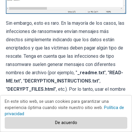
Sin embargo, esto es raro. En la mayoría de los casos, las
infecciones de ransomware envían mensajes más
directos simplemente indicando que los datos están
encriptados y que las víctimas deben pagar algún tipo de
rescate. Tenga en cuenta que las infecciones de tipo
ransomware suelen generar mensajes con diferentes
nombres de archivo (por ejemplo, "
_readme.txt
", "
READ-
ME.txt
", "
DECRYPTION_INSTRUCTIONS.txt
",
"
DECRYPT_FILES.html
", etc.). Por lo tanto, usar el nombre
de un mensaje de rescate puede parecer una buena forma
En este sitio web, se usan cookies para garantizar una
de identificar la infección. El problema es que la mayoría
experiencia óptima cuando visite nuestro sitio web.
Política de
de estos nombres son genéricos y algunas infecciones
privacidad
usan los mismos nombres, aunque los mensajes
De acuerdo
entregados son diferentes y las infecciones en sí no