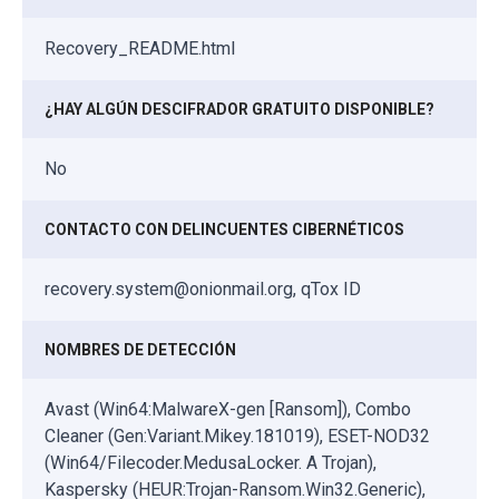
Recovery_README.html
¿HAY ALGÚN DESCIFRADOR GRATUITO DISPONIBLE?
No
CONTACTO CON DELINCUENTES CIBERNÉTICOS
recovery.system@onionmail.org, qTox ID
NOMBRES DE DETECCIÓN
Avast (Win64:MalwareX-gen [Ransom]), Combo
Cleaner (Gen:Variant.Mikey.181019), ESET-NOD32
(Win64/Filecoder.MedusaLocker. A Trojan),
Kaspersky (HEUR:Trojan-Ransom.Win32.Generic),