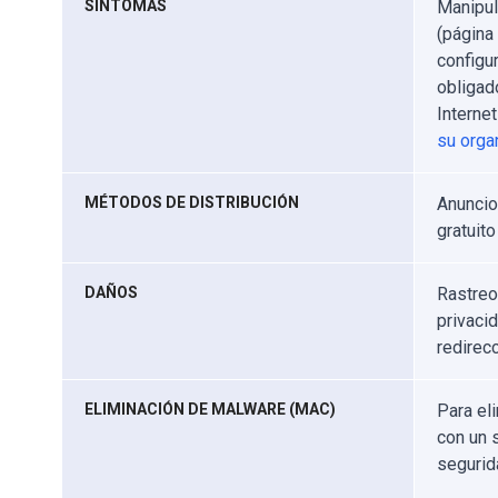
SÍNTOMAS
Manipul
(página
configu
obligad
Interne
su orga
MÉTODOS DE DISTRIBUCIÓN
Anuncio
gratuito
DAÑOS
Rastreo
privaci
redirec
ELIMINACIÓN DE MALWARE (MAC)
Para el
con un 
segurid