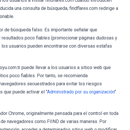
los usuarios a visitar findflarex.com cuando introducen
ducida una consulta de búsqueda, findflarex.com redirige a
onable.
or de búsqueda falso. Es importante señalar que
r resultados poco fiables (promocionar páginas dudosas y
, los usuarios pueden encontrarse con diversas estafas
yu.com.tr puede llevar a los usuarios a sitios web que
itios poco fiables. Por tanto, se recomienda
 navegadores secuestrados para evitar los riesgos
s que puede activar el "
Administrado por su organización
"
ador Chrome, originalmente pensada para el control en toda
s de navegadores como FIIND de varias maneras. Por
a extensión, acceder a determinados sitios web o modificar