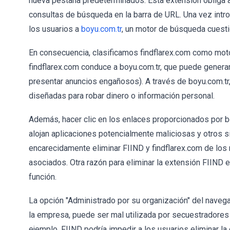
nueva pestaña predeterminados. Esta extensión obliga a 
consultas de búsqueda en la barra de URL. Una vez intro
los usuarios a
boyu.com.tr
, un motor de búsqueda cuesti
En consecuencia, clasificamos findflarex.com como mot
findflarex.com conduce a boyu.com.tr, que puede genera
presentar anuncios engañosos). A través de boyu.com.tr
diseñadas para robar dinero o información personal.
Además, hacer clic en los enlaces proporcionados por bo
alojan aplicaciones potencialmente maliciosas y otros s
encarecidamente eliminar FIIND y findflarex.com de los
asociados. Otra razón para eliminar la extensión FIIND e
función.
La opción "Administrado por su organización" del naveg
la empresa, puede ser mal utilizada por secuestradore
ejemplo, FIIND podría impedir a los usuarios eliminar l