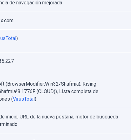
ncia de navegación mejorada
rex.com
rusTotal
)
35.227
ft (BrowserModifier:Win32/Shafmia), Rising
.Shafmia!8.1776F (CLOUD)), Lista completa de
ones (
VirusTotal
)
de inicio, URL de la nueva pestaña, motor de búsqueda
erminado