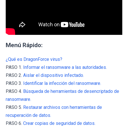
Menú Rápido:
¿Qué es DragonForce virus?
PASO 1.
Informar el ransomware a las autoridades.
PASO 2.
Aislar el dispositivo infectado.
PASO 3.
Identificar la infección del ransomware.
PASO 4.
Búsqueda de herramientas de desencriptado de
ransomware.
PASO 5.
Restaurar archivos con herramientas de
recuperación de datos.
PASO 6.
Crear copias de seguridad de datos.