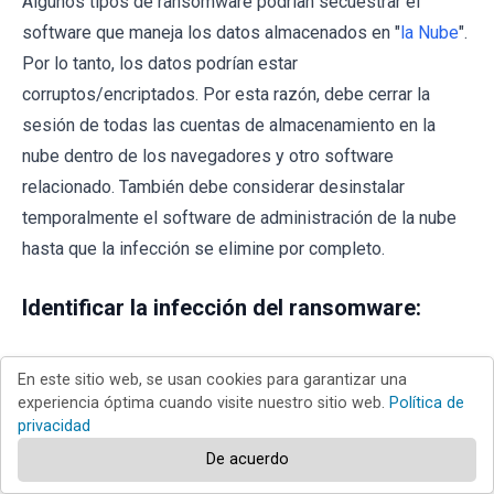
Algunos tipos de ransomware podrían secuestrar el
software que maneja los datos almacenados en "
la Nube
".
Por lo tanto, los datos podrían estar
corruptos/encriptados. Por esta razón, debe cerrar la
sesión de todas las cuentas de almacenamiento en la
nube dentro de los navegadores y otro software
relacionado. También debe considerar desinstalar
temporalmente el software de administración de la nube
hasta que la infección se elimine por completo.
Identificar la infección del ransomware:
Para manejar adecuadamente una infección, primero hay
En este sitio web, se usan cookies para garantizar una
que identificarla. Algunas infecciones de ransomware
experiencia óptima cuando visite nuestro sitio web.
Política de
utilizan mensajes de solicitud de rescate como
privacidad
introducción (vea el archivo de texto del ransomware
De acuerdo
WALDO a continuación).