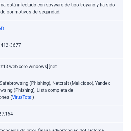
ema está infectado con spyware de tipo troyano y ha sido
do por motivos de seguridad.
ft
-412-3677
.z13.web.core.windows[.]net
Safebrowsing (Phishing), Netcraft (Malicioso), Yandex
wsing (Phishing), Lista completa de
ones (
VirusTotal
)
27.164
mensajes de error, falsas advertencias del sistema,