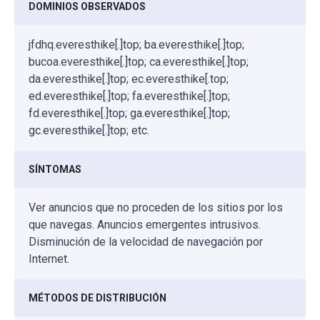
DOMINIOS OBSERVADOS
jfdhq.everesthike[.]top; ba.everesthike[.]top;
bucoa.everesthike[.]top; ca.everesthike[.]top;
da.everesthike[.]top; ec.everesthike[.top;
ed.everesthike[.]top; fa.everesthike[.]top;
fd.everesthike[.]top; ga.everesthike[.]top;
gc.everesthike[.]top; etc.
SÍNTOMAS
Ver anuncios que no proceden de los sitios por los
que navegas. Anuncios emergentes intrusivos.
Disminución de la velocidad de navegación por
Internet.
MÉTODOS DE DISTRIBUCIÓN