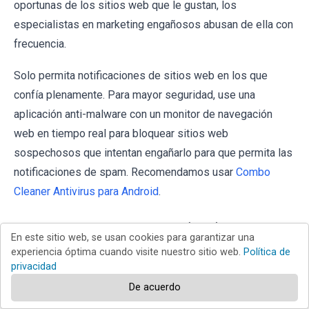
oportunas de los sitios web que le gustan, los
especialistas en marketing engañosos abusan de ella con
frecuencia.
Solo permita notificaciones de sitios web en los que
confía plenamente. Para mayor seguridad, use una
aplicación anti-malware con un monitor de navegación
web en tiempo real para bloquear sitios web
sospechosos que intentan engañarlo para que permita las
notificaciones de spam. Recomendamos usar
Combo
Cleaner Antivirus para Android
.
Preguntas más frecuentes (FAQ)
En este sitio web, se usan cookies para garantizar una
experiencia óptima cuando visite nuestro sitio web.
Política de
privacidad
¿Por qué veo anuncios (notificaciones del
navegador) de sequencenetworkflow.co[.]in en la
De acuerdo
esquina inferior derecha de mi escritorio?