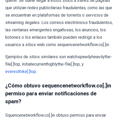
querer. Se suele llegar a estos sitios a través de páginas
que utilizan redes publicitarias fraudulentas, como las que
se encuentran en plataformas de torrents o servicios de
streaming ilegales. Los correos electrónicos fraudulentos,
las ventanas emergentes engañosas, los anuncios, los
botones o los enlaces también pueden redirigir a los
usuarios a sitios web como sequencenetworkflow.co[.]in.
Ejemplos de sitios similares son watchspeedyheavilythe-
file[.]top, initiatecurrenthighlythe-file[.]top, y
everesthike[.]top
.
¿Cómo obtuvo sequencenetworkflow.co[.]in
permiso para enviar notificaciones de
spam?
Squencenetworkflow.co[.]in obtuvo permiso para enviar