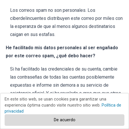
Los correos spam no son personales. Los
ciberdelincuentes distribuyen este correo por miles con
la esperanza de que al menos algunos destinatarios
caigan en sus estafas.
He facilitado mis datos personales al ser engañado
por este correo spam, ¿qué debo hacer?
Si ha facilitado las credenciales de su cuenta, cambie
las contraseñas de todas las cuentas posiblemente
expuestas e informe sin demora a su servicio de
asistencia oficial. Y si ha revelado o cree que sus otros
En este sitio web, se usan cookies para garantizar una
datos privados están en peligro (por ejemplo, datos del
experiencia óptima cuando visite nuestro sitio web.
Política de
DNI, fotos/escáneres del pasaporte, números de
privacidad
tarjetas de crédito, etc.) - póngase en contacto
De acuerdo
inmediatamente con las autoridades correspondientes.