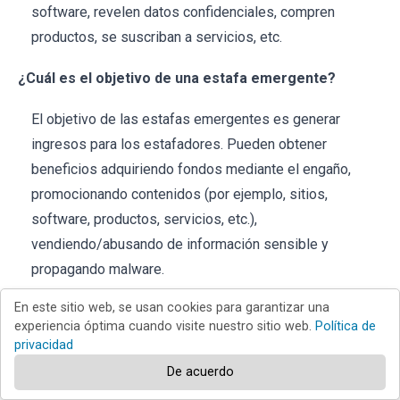
software, revelen datos confidenciales, compren
productos, se suscriban a servicios, etc.
¿Cuál es el objetivo de una estafa emergente?
El objetivo de las estafas emergentes es generar
ingresos para los estafadores. Pueden obtener
beneficios adquiriendo fondos mediante el engaño,
promocionando contenidos (por ejemplo, sitios,
software, productos, servicios, etc.),
vendiendo/abusando de información sensible y
propagando malware.
En este sitio web, se usan cookies para garantizar una
¿Por qué encuentro falsas ventanas emergentes?
experiencia óptima cuando visite nuestro sitio web.
Política de
privacidad
Las estafas de ventanas emergentes se promueven
De acuerdo
principalmente a través de sitios que utilizan redes