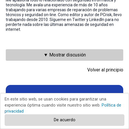
Me apasiona todo lo relacionado con seguridad informática y
tecnología. Me avala una experiencia de más de 10 años
trabajando para varias empresas de reparación de problemas
técnicos y seguridad on-line. Como editor y autor de PCrisk, llevo
trabajando desde 2010. Sígueme en Twitter y LinkedIn para no
perderte nada sobre las últimas amenazas de seguridad en
internet.
▼ Mostrar discusión
Volver al principio
El portal de seguridad PCrisk es ofrecido
En este sitio web, se usan cookies para garantizar una
experiencia óptima cuando visite nuestro sitio web.
Política de
por la empresa RCS LT.
privacidad
Investigadores de seguridad han unido fuerzas para
De acuerdo
ayudar a educar a los usuarios de ordenadores sobre las
últimas amenazas de seguridad en línea.
Más información