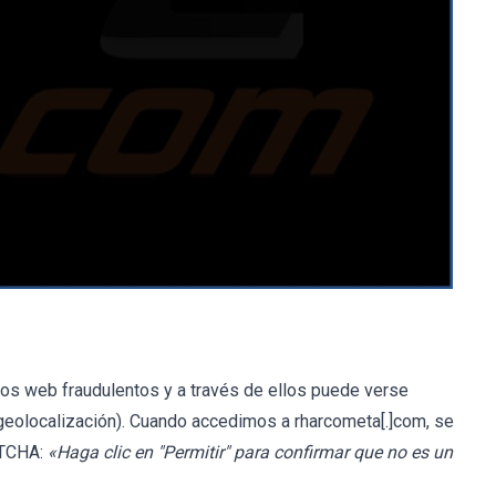
ios web fraudulentos y a través de ellos puede verse
 (geolocalización). Cuando accedimos a rharcometa[.]com, se
PTCHA:
«Haga clic en "Permitir" para confirmar que no es un