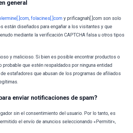
en general
olermine[.]com
,
folacines[.]com
y prificagnah[.]com son solo
os están diseñados para engañar a los visitantes y que
menudo mediante la verificación CAPTCHA falsa u otros tipos
so y malicioso. Si bien es posible encontrar productos o
co probable que estén respaldados por ninguna entidad
a de estafadores que abusan de los programas de afiliados
egítimas.
ara enviar notificaciones de spam?
ador sin el consentimiento del usuario. Por lo tanto, es
ermitido el envío de anuncios seleccionando «Permitir»,