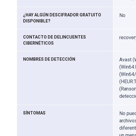
¿HAY ALGÚN DESCIFRADOR GRATUITO
No
DISPONIBLE?
CONTACTO DE DELINCUENTES
recover
CIBERNÉTICOS
NOMBRES DE DETECCIÓN
Avast (
(Win64
(Win64/
(HEUR:T
(Ranso
detecci
SÍNTOMAS
No pued
archivo
diferen
un mens