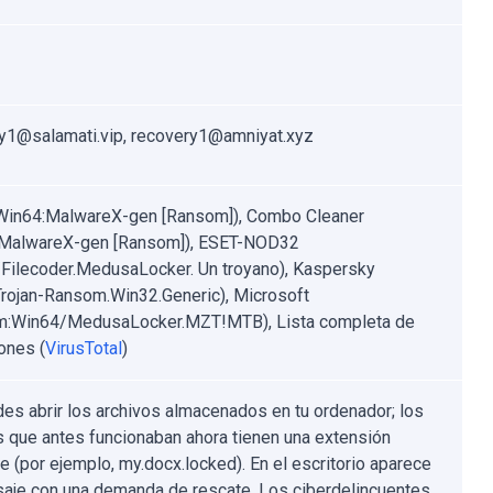
y1@salamati.vip, recovery1@amniyat.xyz
Win64:MalwareX-gen [Ransom]), Combo Cleaner
:MalwareX-gen [Ransom]), ESET-NOD32
Filecoder.MedusaLocker. Un troyano), Kaspersky
rojan-Ransom.Win32.Generic), Microsoft
m:Win64/MedusaLocker.MZT!MTB), Lista completa de
ones (
VirusTotal
)
es abrir los archivos almacenados en tu ordenador; los
s que antes funcionaban ahora tienen una extensión
te (por ejemplo, my.docx.locked). En el escritorio aparece
aje con una demanda de rescate. Los ciberdelincuentes