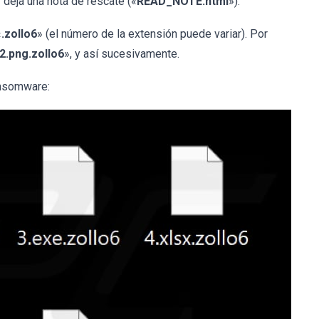
y deja una nota de rescate («
READ_NOTE.html
»).
«
.zollo6
» (el número de la extensión puede variar). Por
2.png.zollo6
», y así sucesivamente.
ansomware: