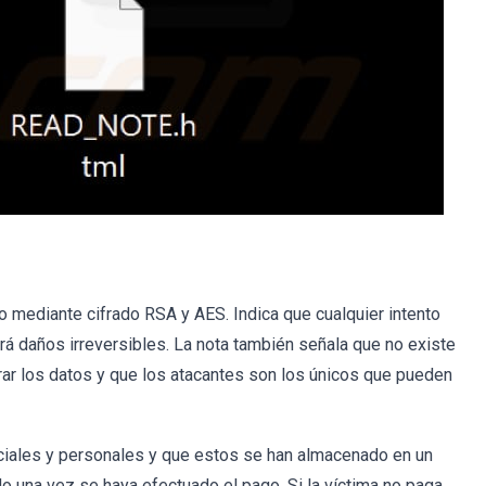
o mediante cifrado RSA y AES. Indica que cualquier intento
rá daños irreversibles. La nota también señala que no existe
rar los datos y que los atacantes son los únicos que pueden
ciales y personales y que estos se han almacenado en un
do una vez se haya efectuado el pago. Si la víctima no paga,