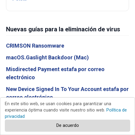
Nuevas guías para la eliminación de virus
CRIMSON Ransomware
macOS.Gaslight Backdoor (Mac)
Misdirected Payment estafa por correo
electrónico
New Device Signed In To Your Account estafa por
correo electrónico
En este sitio web, se usan cookies para garantizar una
Trip.com Booking Confirmation Email Virus
experiencia óptima cuando visite nuestro sitio web.
Política de
privacidad
De acuerdo
Top de guías para la eliminación de virus