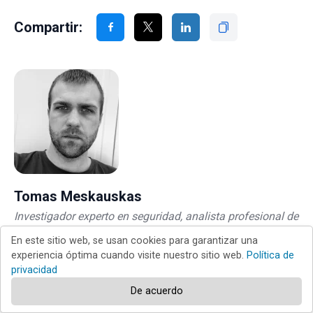
Compartir:
Tomas Meskauskas
Investigador experto en seguridad, analista profesional de
malware
En este sitio web, se usan cookies para garantizar una
experiencia óptima cuando visite nuestro sitio web.
Política de
Me apasiona todo lo relacionado con seguridad informática y
tecnología. Me avala una experiencia de más de 10 años
privacidad
trabajando para varias empresas de reparación de problemas
De acuerdo
técnicos y seguridad on-line. Como editor y autor de PCrisk, llevo
trabajando desde 2010. Sígueme en Twitter y LinkedIn para no