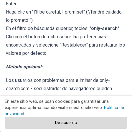
Enter.
Haga clic en "I'll be careful, I promise!" ("¡Tendré cuidado,
lo prometo!").
En el filtro de búsqueda superior, teclee: "
only-search
"
Clic con el botón derecho sobre las preferencias
encontradas y seleccione "Restablecer" para restaurar los
valores por defecto.
Método opcional:
Los usuarios con problemas para eliminar de only-
search.com - secuestrador de navegadores pueden
restablecer la configuración de Mozilla Firefox.
En este sitio web, se usan cookies para garantizar una
experiencia óptima cuando visite nuestro sitio web.
Política de
Abra Mozilla Firefox; en la esquina superior derecha de la
privacidad
De acuerdo
ventana principal, haga clic en el
menú de Firefox
;