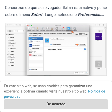
Cerciórese de que su navegador Safari está activo y pulse
sobre el menú
Safari
. Luego, seleccione
Preferencias…
En la ventana de preferencias, seleccione la pestaña
En este sitio web, se usan cookies para garantizar una
Extensiones
. Localice aquellas extensiones instaladas
experiencia óptima cuando visite nuestro sitio web.
Política de
privacidad
recientemente que parezcan sospechosas y
De acuerdo
desinstálelas
.