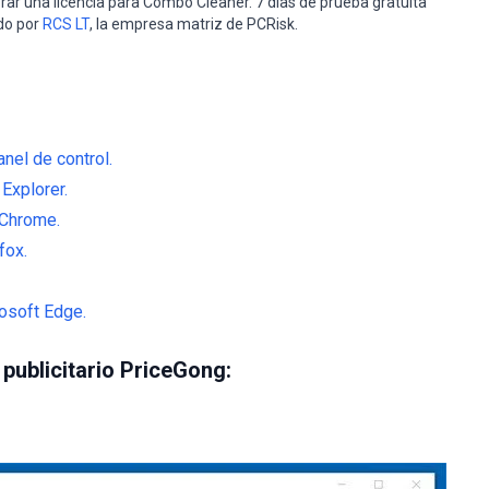
rar una licencia para Combo Cleaner. 7 días de prueba gratuita
do por
RCS LT
, la empresa matriz de PCRisk.
nel de control.
Explorer.
 Chrome.
fox.
osoft Edge.
 publicitario PriceGong: