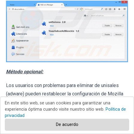
Método opcional:
Los usuarios con problemas para eliminar de unisales
(adware) pueden restablecer la configuración de Mozilla
Firefox.
En este sitio web, se usan cookies para garantizar una
experiencia óptima cuando visite nuestro sitio web.
Política de
privacidad
Abra Mozilla Firefox; en la esquina superior derecha de la
De acuerdo
ventana principal, haga clic en el
menú de Firefox
;