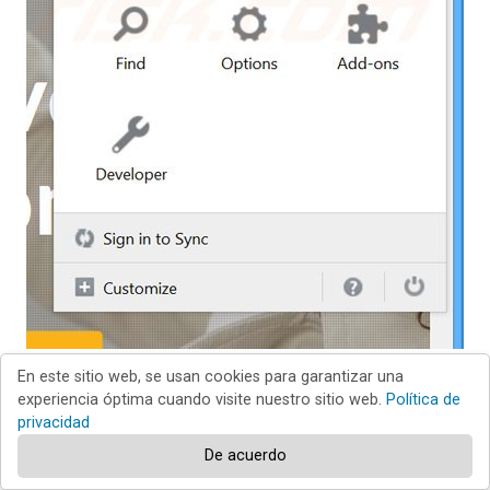
En este sitio web, se usan cookies para garantizar una
Haga clic en "Firefox"
(en la esquina superior
experiencia óptima cuando visite nuestro sitio web.
Política de
privacidad
derecha de la ventana principal), seleccione
De acuerdo
"Complementos". Haga clic en "Extensiones" y, en la nueva